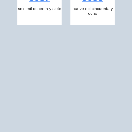
seis mil ochenta y siete
nueve mil cincuenta y
ocho