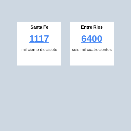
Santa Fe
Entre Rios
1117
6400
mil ciento diecisiete
seis mil cuatrocientos