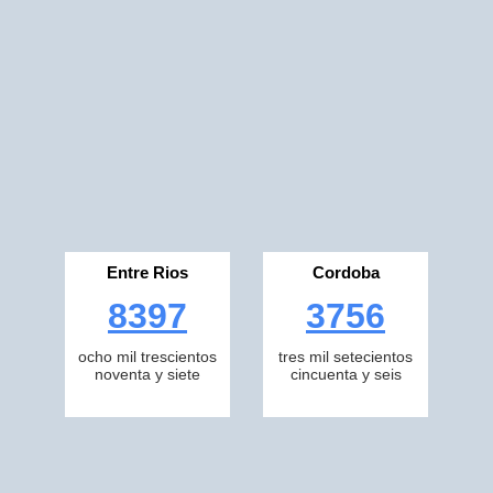
Entre Rios
Cordoba
8397
3756
ocho mil trescientos
tres mil setecientos
noventa y siete
cincuenta y seis