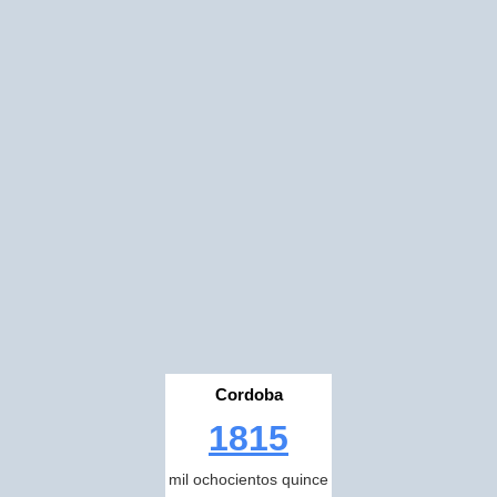
Cordoba
1815
mil ochocientos quince