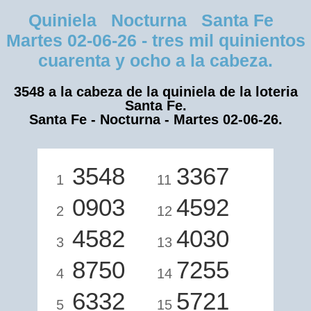
Quiniela Nocturna Santa Fe
Martes 02-06-26 - tres mil quinientos
cuarenta y ocho a la cabeza.
3548 a la cabeza de la quiniela de la loteria
Santa Fe.
Santa Fe - Nocturna - Martes 02-06-26.
3548
3367
1
11
0903
4592
2
12
4582
4030
3
13
8750
7255
4
14
6332
5721
5
15