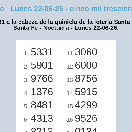
Lunes 22-06-26 - cinco mil tresciento
1 a la cabeza de la quiniela de la loteria Santa
Santa Fe - Nocturna - Lunes 22-06-26.
5331
3060
1
11
5901
6000
2
12
9766
8756
3
13
1376
5915
4
14
8481
4299
5
15
4313
9526
6
16
8213
0134