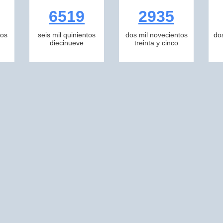
6519
2935
tos
seis mil quinientos
dos mil novecientos
do
diecinueve
treinta y cinco