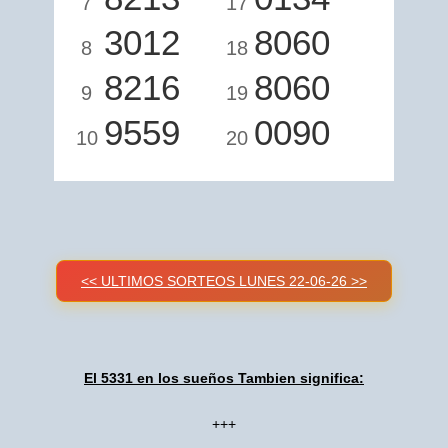
7
17
3012
8060
8
18
8216
8060
9
19
9559
0090
10
20
<< ULTIMOS SORTEOS LUNES 22-06-26 >>
El 5331 en los sueños Tambien significa:
+++