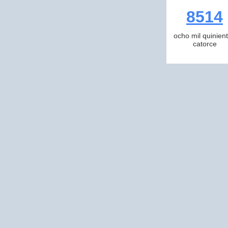
8514
ocho mil quinien
catorce