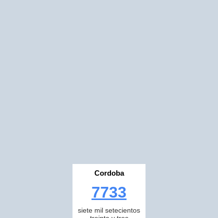
Cordoba
7733
siete mil setecientos