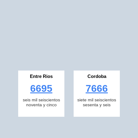
Entre Rios
Cordoba
6695
7666
seis mil seiscientos
siete mil seiscientos
noventa y cinco
sesenta y seis