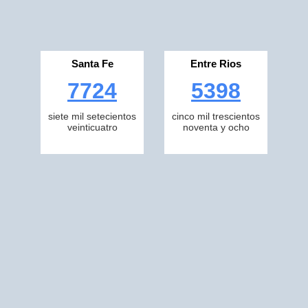
Santa Fe
Entre Rios
7724
5398
siete mil setecientos
cinco mil trescientos
veinticuatro
noventa y ocho