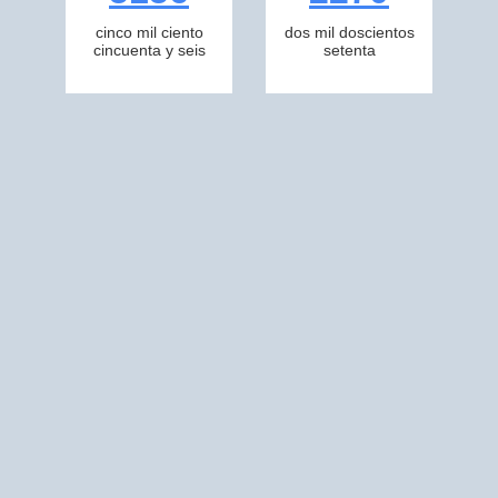
cinco mil ciento
dos mil doscientos
cincuenta y seis
setenta