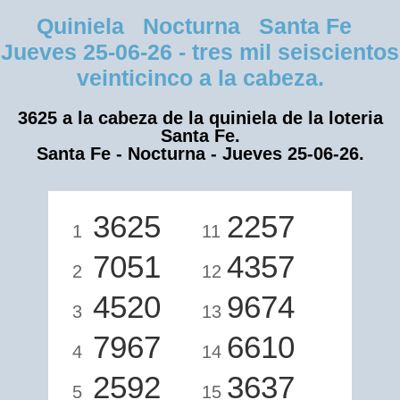
Quiniela Nocturna Santa Fe
Jueves 25-06-26 - tres mil seiscientos
veinticinco a la cabeza.
3625 a la cabeza de la quiniela de la loteria
Santa Fe.
Santa Fe - Nocturna - Jueves 25-06-26.
3625
2257
1
11
7051
4357
2
12
4520
9674
3
13
7967
6610
4
14
2592
3637
5
15