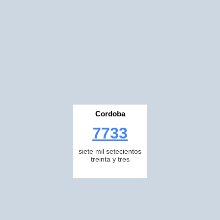
Cordoba
7733
siete mil setecientos
treinta y tres