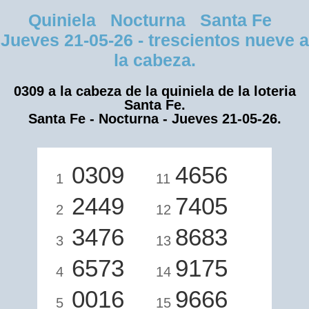
Quiniela Nocturna Santa Fe
Jueves 21-05-26 - trescientos nueve a
la cabeza.
0309 a la cabeza de la quiniela de la loteria
Santa Fe.
Santa Fe - Nocturna - Jueves 21-05-26.
0309
4656
1
11
2449
7405
2
12
3476
8683
3
13
6573
9175
4
14
0016
9666
5
15