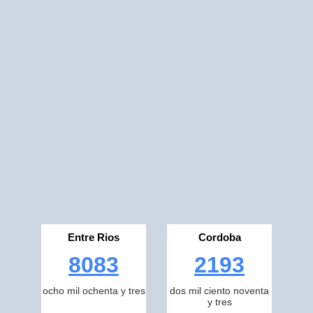
Entre Rios
Cordoba
8083
2193
ocho mil ochenta y tres
dos mil ciento noventa
y tres