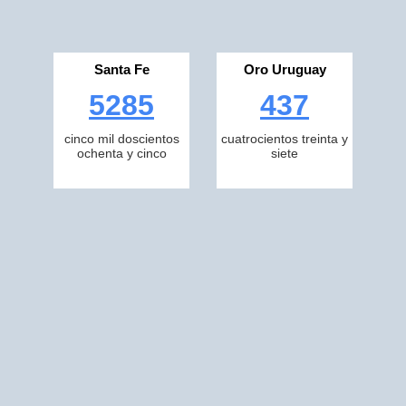
Santa Fe
Oro Uruguay
5285
437
cinco mil doscientos
cuatrocientos treinta y
ochenta y cinco
siete