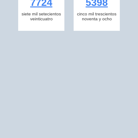
7724
5398
siete mil setecientos
cinco mil trescientos
veinticuatro
noventa y ocho