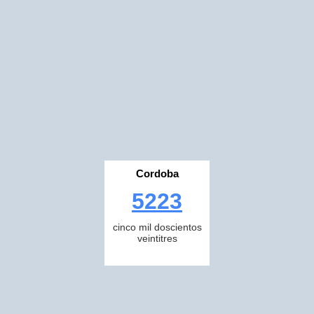
Cordoba
5223
cinco mil doscientos
veintitres