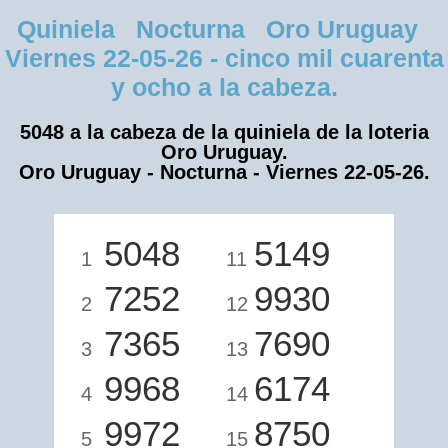
Quiniela Nocturna Oro Uruguay
Viernes 22-05-26 - cinco mil cuarenta
y ocho a la cabeza.
5048 a la cabeza de la quiniela de la loteria
Oro Uruguay.
Oro Uruguay - Nocturna - Viernes 22-05-26.
5048
5149
1
11
7252
9930
2
12
7365
7690
3
13
9968
6174
4
14
9972
8750
5
15