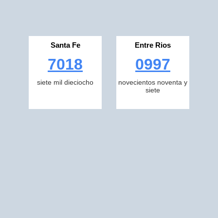
Santa Fe
Entre Rios
7018
0997
siete mil dieciocho
novecientos noventa y
siete