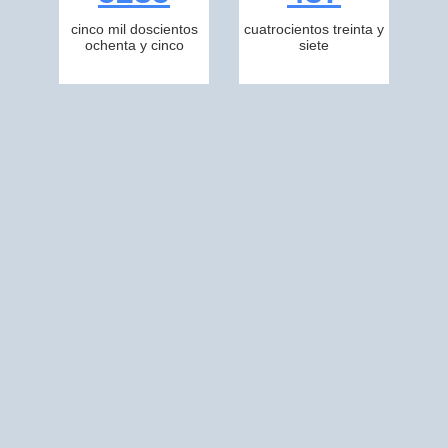
cinco mil doscientos
cuatrocientos treinta y
ochenta y cinco
siete