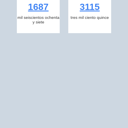
1687
3115
mil seiscientos ochenta
tres mil ciento quince
y siete