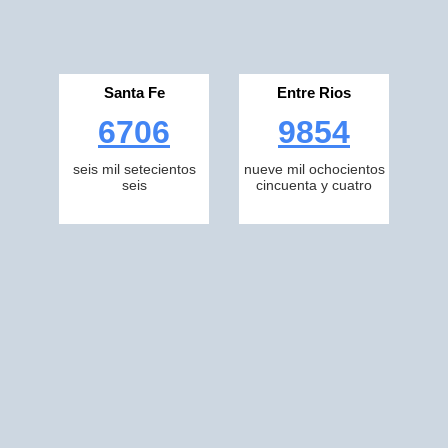
Santa Fe
Entre Rios
6706
9854
seis mil setecientos
nueve mil ochocientos
seis
cincuenta y cuatro