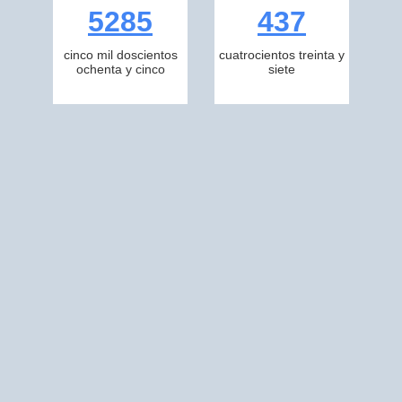
5285
437
cinco mil doscientos
cuatrocientos treinta y
ochenta y cinco
siete