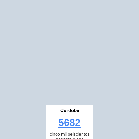
Cordoba
5682
cinco mil seiscientos