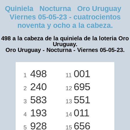
Quiniela Nocturna Oro Uruguay
Viernes 05-05-23 - cuatrocientos
noventa y ocho a la cabeza.
498 a la cabeza de la quiniela de la loteria Oro
Uruguay.
Oro Uruguay - Nocturna - Viernes 05-05-23.
498
001
1
11
240
695
2
12
583
551
3
13
193
011
4
14
928
656
5
15