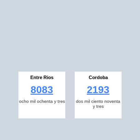
Entre Rios
Cordoba
8083
2193
ocho mil ochenta y tres
dos mil ciento noventa
y tres