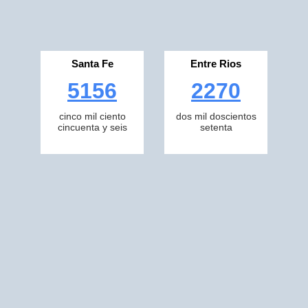
Santa Fe
Entre Rios
5156
2270
cinco mil ciento
dos mil doscientos
cincuenta y seis
setenta