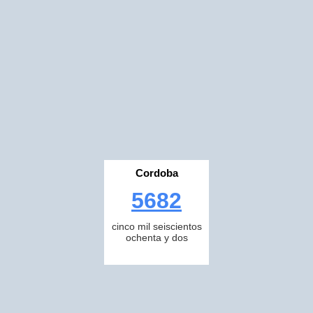
Cordoba
5682
cinco mil seiscientos
ochenta y dos