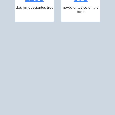
dos mil doscientos tres
novecientos setenta y
ocho