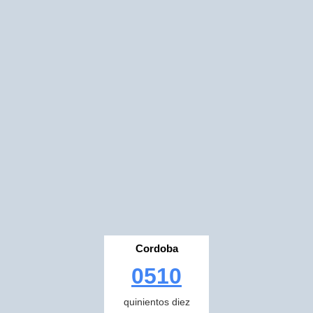
Cordoba
0510
quinientos diez