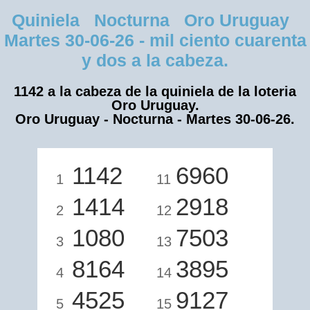
Quiniela Nocturna Oro Uruguay
Martes 30-06-26 - mil ciento cuarenta
y dos a la cabeza.
1142 a la cabeza de la quiniela de la loteria
Oro Uruguay.
Oro Uruguay - Nocturna - Martes 30-06-26.
1142
6960
1
11
1414
2918
2
12
1080
7503
3
13
8164
3895
4
14
4525
9127
5
15