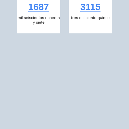
1687
3115
mil seiscientos ochenta
tres mil ciento quince
y siete