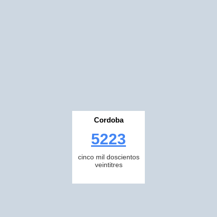
Cordoba
5223
cinco mil doscientos
veintitres