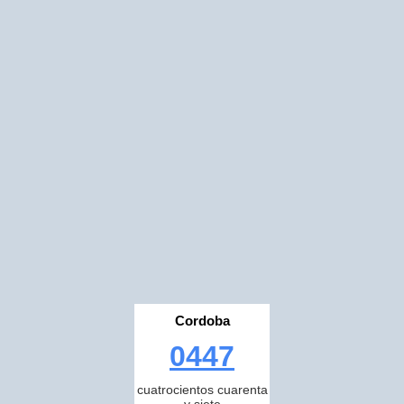
Cordoba
0447
cuatrocientos cuarenta