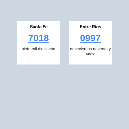
Santa Fe
Entre Rios
7018
0997
siete mil dieciocho
novecientos noventa y
siete