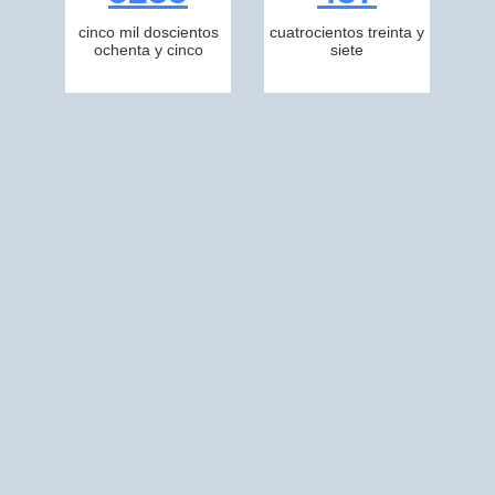
cinco mil doscientos
cuatrocientos treinta y
ochenta y cinco
siete