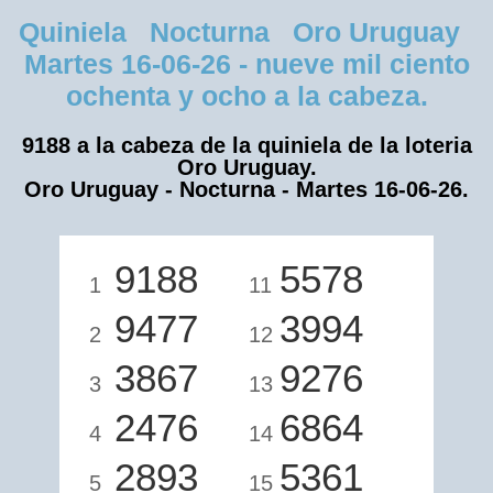
Quiniela Nocturna Oro Uruguay
Martes 16-06-26 - nueve mil ciento
ochenta y ocho a la cabeza.
9188 a la cabeza de la quiniela de la loteria
Oro Uruguay.
Oro Uruguay - Nocturna - Martes 16-06-26.
9188
5578
1
11
9477
3994
2
12
3867
9276
3
13
2476
6864
4
14
2893
5361
5
15