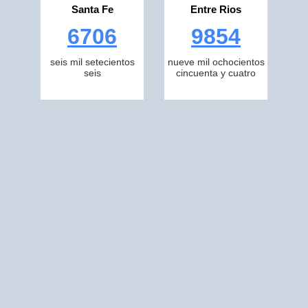
Santa Fe
Entre Rios
6706
9854
seis mil setecientos
nueve mil ochocientos
seis
cincuenta y cuatro