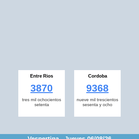
Entre Rios
Cordoba
3870
9368
tres mil ochocientos
nueve mil trescientos
setenta
sesenta y ocho
Vespertina Jueves 06/08/26