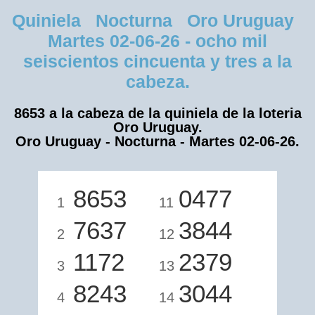
Quiniela Nocturna Oro Uruguay
Martes 02-06-26 - ocho mil
seiscientos cincuenta y tres a la
cabeza.
8653 a la cabeza de la quiniela de la loteria
Oro Uruguay.
Oro Uruguay - Nocturna - Martes 02-06-26.
8653
0477
1
11
7637
3844
2
12
1172
2379
3
13
8243
3044
4
14