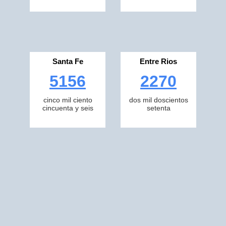
Santa Fe
Entre Rios
5156
2270
cinco mil ciento
dos mil doscientos
cincuenta y seis
setenta