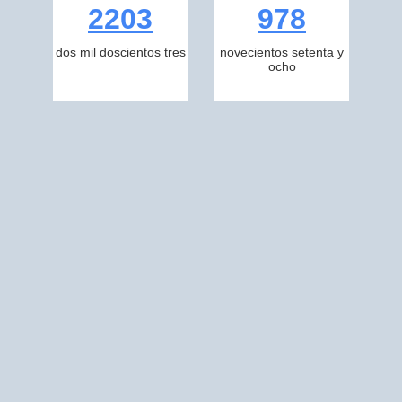
2203
978
dos mil doscientos tres
novecientos setenta y
ocho