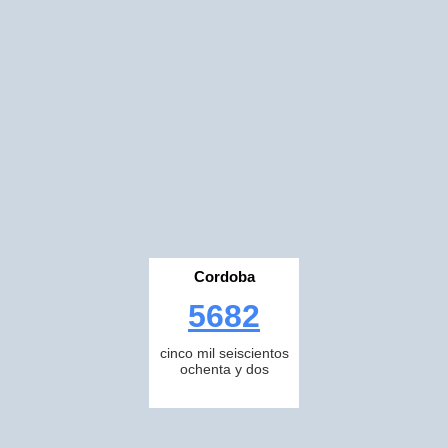
Cordoba
5682
cinco mil seiscientos
ochenta y dos