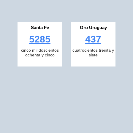
Santa Fe
Oro Uruguay
5285
437
cinco mil doscientos
cuatrocientos treinta y
ochenta y cinco
siete