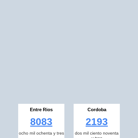
Entre Rios
Cordoba
8083
2193
ocho mil ochenta y tres
dos mil ciento noventa