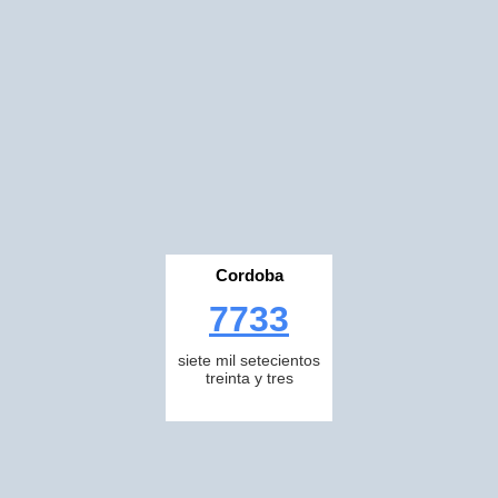
Cordoba
7733
siete mil setecientos
treinta y tres