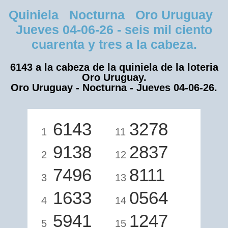
Quiniela Nocturna Oro Uruguay
Jueves 04-06-26 - seis mil ciento
cuarenta y tres a la cabeza.
6143 a la cabeza de la quiniela de la loteria
Oro Uruguay.
Oro Uruguay - Nocturna - Jueves 04-06-26.
6143
3278
1
11
9138
2837
2
12
7496
8111
3
13
1633
0564
4
14
5941
1247
5
15