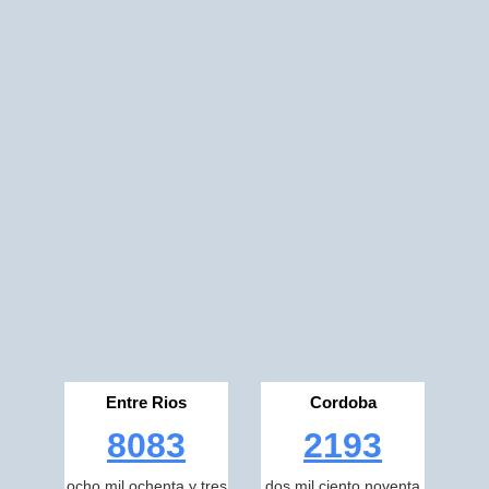
Entre Rios
Cordoba
8083
2193
ocho mil ochenta y tres
dos mil ciento noventa