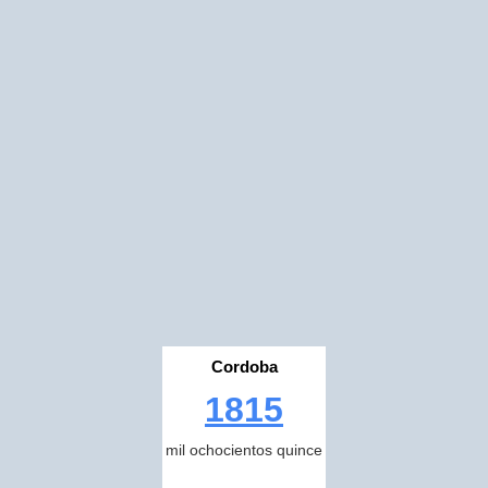
Cordoba
1815
mil ochocientos quince