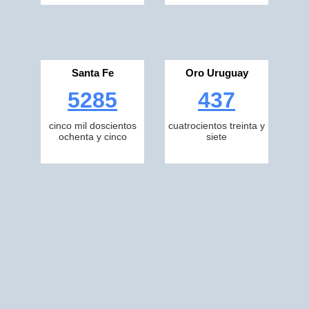
Santa Fe
Oro Uruguay
5285
437
cinco mil doscientos
cuatrocientos treinta y
ochenta y cinco
siete