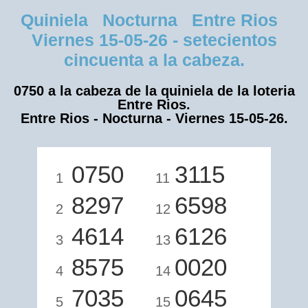
Quiniela Nocturna Entre Rios
Viernes 15-05-26 - setecientos
cincuenta a la cabeza.
0750 a la cabeza de la quiniela de la loteria
Entre Rios.
Entre Rios - Nocturna - Viernes 15-05-26.
0750
3115
1
11
8297
6598
2
12
4614
6126
3
13
8575
0020
4
14
7035
0645
5
15