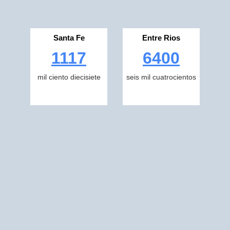
Santa Fe
Entre Rios
1117
6400
mil ciento diecisiete
seis mil cuatrocientos