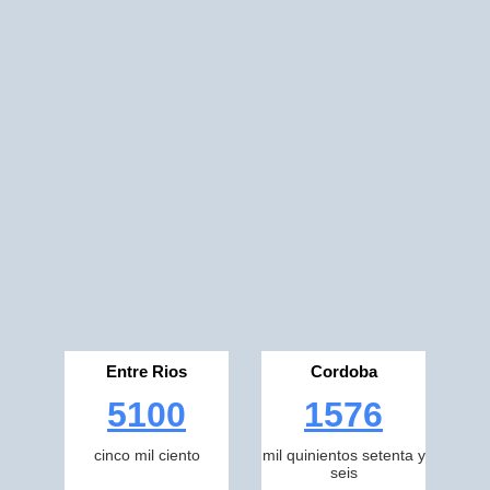
Entre Rios
Cordoba
5100
1576
cinco mil ciento
mil quinientos setenta y
seis