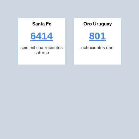
Santa Fe
Oro Uruguay
6414
801
seis mil cuatrocientos
ochocientos uno
catorce