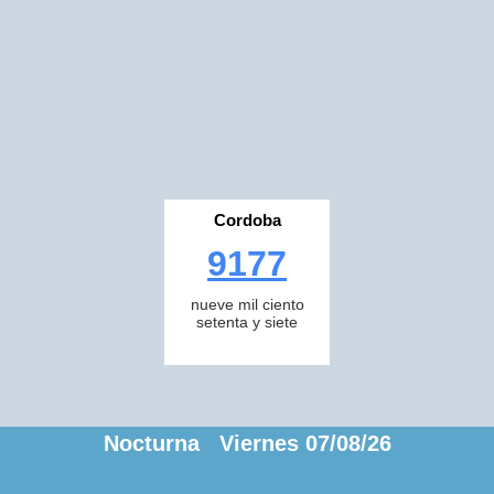
Cordoba
9177
nueve mil ciento
setenta y siete
Nocturna Viernes 07/08/26