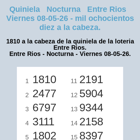
Quiniela Nocturna Entre Rios
Viernes 08-05-26 - mil ochocientos
diez a la cabeza.
1810 a la cabeza de la quiniela de la loteria
Entre Rios.
Entre Rios - Nocturna - Viernes 08-05-26.
1810
2191
1
11
2477
5904
2
12
6797
9344
3
13
3111
2158
4
14
1802
8397
5
15