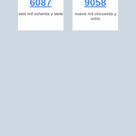
6087
9058
seis mil ochenta y siete
nueve mil cincuenta y
ocho