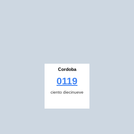
Cordoba
0119
ciento diecinueve