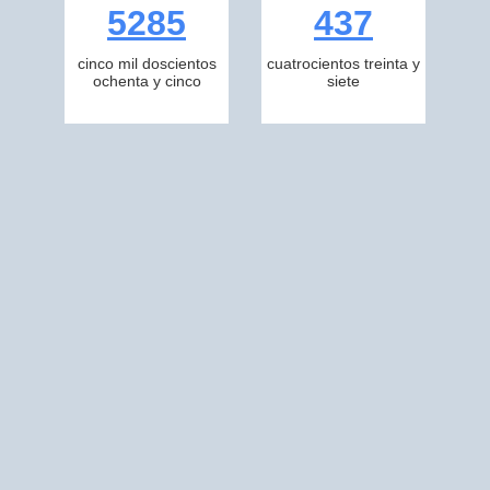
5285
437
cinco mil doscientos
cuatrocientos treinta y
ochenta y cinco
siete