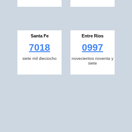
Santa Fe
Entre Rios
7018
0997
siete mil dieciocho
novecientos noventa y
siete