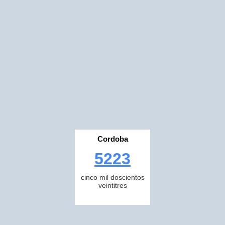
Cordoba
5223
cinco mil doscientos
veintitres