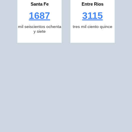
Santa Fe
Entre Rios
1687
3115
mil seiscientos ochenta
tres mil ciento quince
y siete