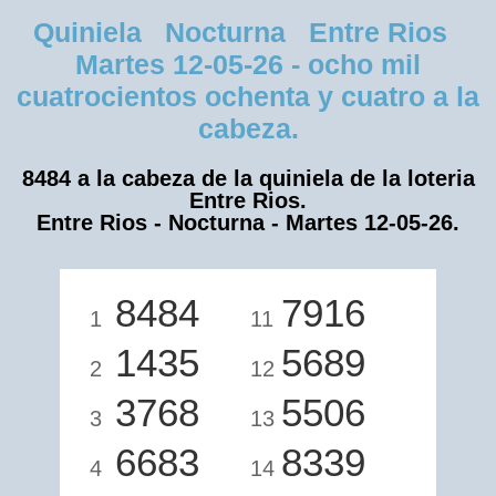
Quiniela Nocturna Entre Rios
Martes 12-05-26 - ocho mil
cuatrocientos ochenta y cuatro a la
cabeza.
8484 a la cabeza de la quiniela de la loteria
Entre Rios.
Entre Rios - Nocturna - Martes 12-05-26.
8484
7916
1
11
1435
5689
2
12
3768
5506
3
13
6683
8339
4
14