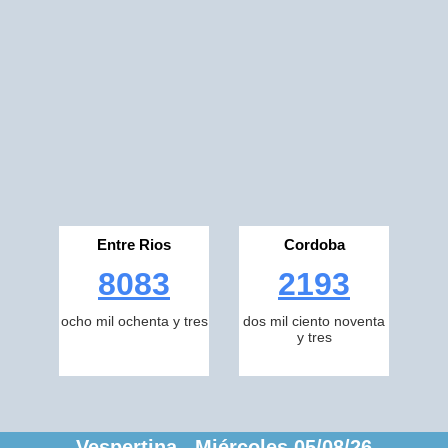
Entre Rios
Cordoba
8083
2193
ocho mil ochenta y tres
dos mil ciento noventa
y tres
Vespertina Miércoles 05/08/26