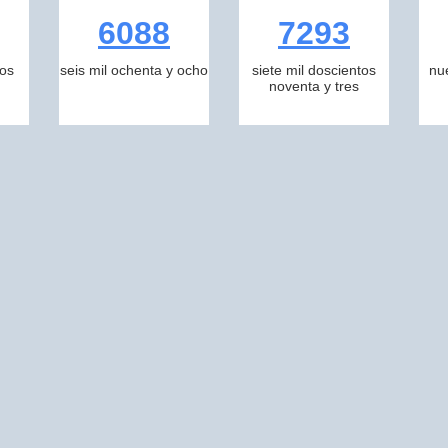
6088
7293
tos
seis mil ochenta y ocho
siete mil doscientos
nu
noventa y tres