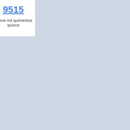
9515
eve mil quinientos
quince