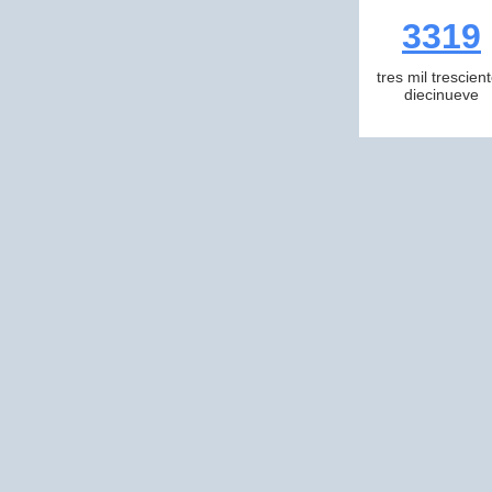
3319
tres mil trescien
diecinueve