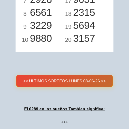
7
17
6561
2315
8
18
3229
5694
9
19
9880
3157
10
20
<< ULTIMOS SORTEOS LUNES 08-06-26 >>
El 6289 en los sueños Tambien significa:
+++