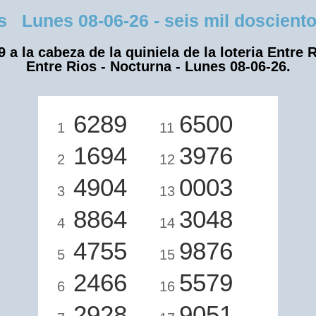
Lunes 08-06-26 - seis mil dosciento
9 a la cabeza de la quiniela de la loteria Entre R
Entre Rios - Nocturna - Lunes 08-06-26.
6289
6500
1
11
1694
3976
2
12
4904
0003
3
13
8864
3048
4
14
4755
9876
5
15
2466
5579
6
16
2928
9051