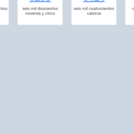
ntos
seis mil doscientos
seis mil cuatrocientos
noventa y cinco
catorce