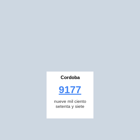
Cordoba
9177
nueve mil ciento
setenta y siete