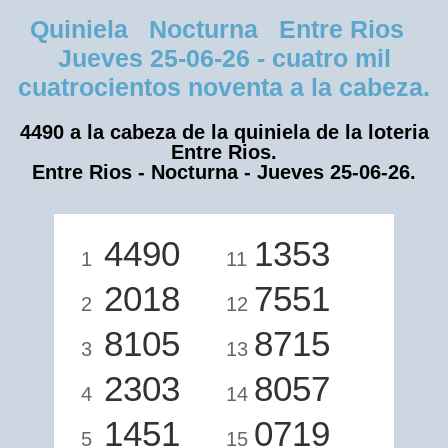
Quiniela Nocturna Entre Rios
Jueves 25-06-26 - cuatro mil
cuatrocientos noventa a la cabeza.
4490 a la cabeza de la quiniela de la loteria
Entre Rios.
Entre Rios - Nocturna - Jueves 25-06-26.
4490
1353
1
11
2018
7551
2
12
8105
8715
3
13
2303
8057
4
14
1451
0719
5
15