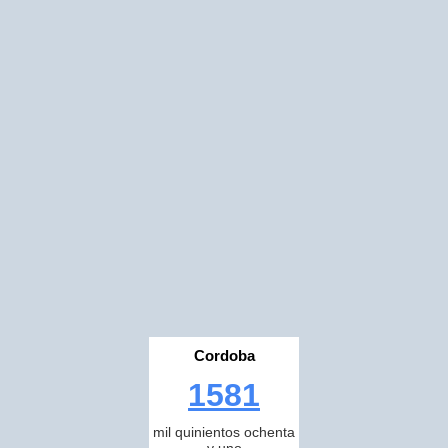
Cordoba
1581
mil quinientos ochenta