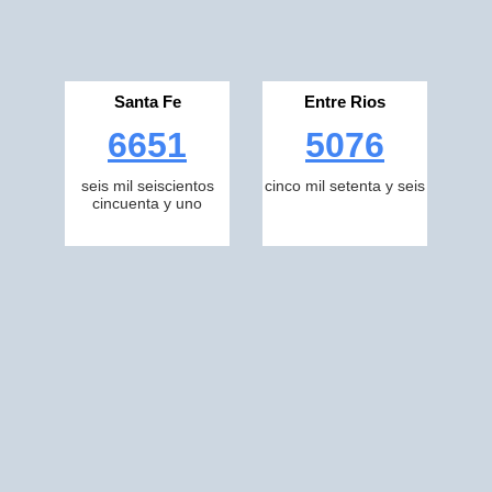
Santa Fe
Entre Rios
6651
5076
seis mil seiscientos
cinco mil setenta y seis
cincuenta y uno