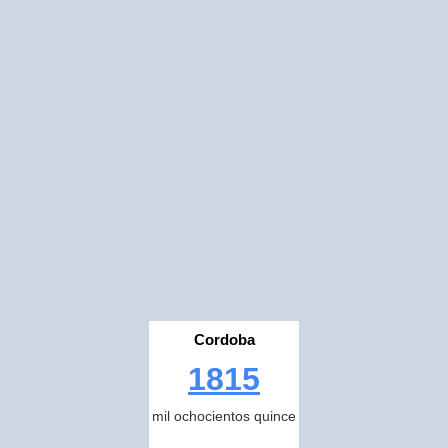
Cordoba
1815
mil ochocientos quince