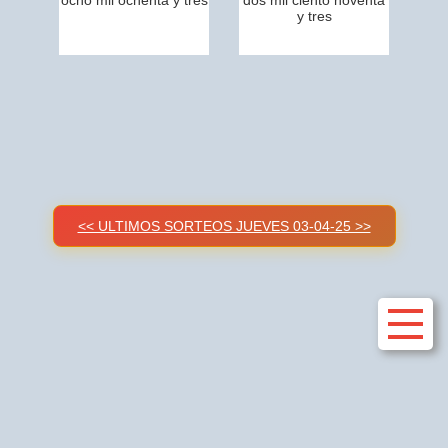
ocho mil ochenta y tres
dos mil ciento noventa
y tres
<< ULTIMOS SORTEOS JUEVES 03-04-25 >>