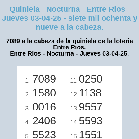
Quiniela Nocturna Entre Rios
Jueves 03-04-25 - siete mil ochenta y
nueve a la cabeza.
7089 a la cabeza de la quiniela de la loteria
Entre Rios.
Entre Rios - Nocturna - Jueves 03-04-25.
7089
0250
1
11
1580
1138
2
12
0016
9557
3
13
2406
5593
4
14
5523
1551
5
15