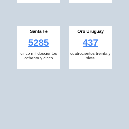
Santa Fe
Oro Uruguay
5285
437
cinco mil doscientos
cuatrocientos treinta y
ochenta y cinco
siete