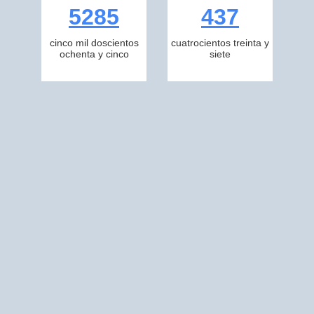
5285
437
cinco mil doscientos
cuatrocientos treinta y
ochenta y cinco
siete