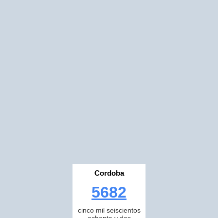
Cordoba
5682
cinco mil seiscientos