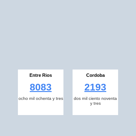
Entre Rios
Cordoba
8083
2193
ocho mil ochenta y tres
dos mil ciento noventa
y tres