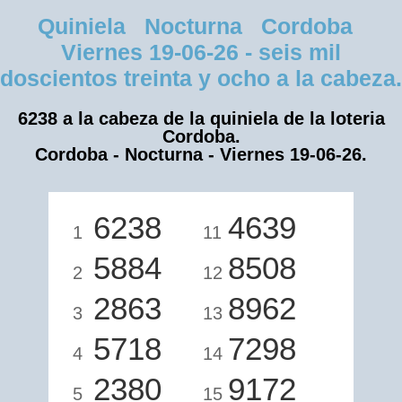
Quiniela Nocturna Cordoba
Viernes 19-06-26 - seis mil
doscientos treinta y ocho a la cabeza.
6238 a la cabeza de la quiniela de la loteria
Cordoba.
Cordoba - Nocturna - Viernes 19-06-26.
6238
4639
1
11
5884
8508
2
12
2863
8962
3
13
5718
7298
4
14
2380
9172
5
15