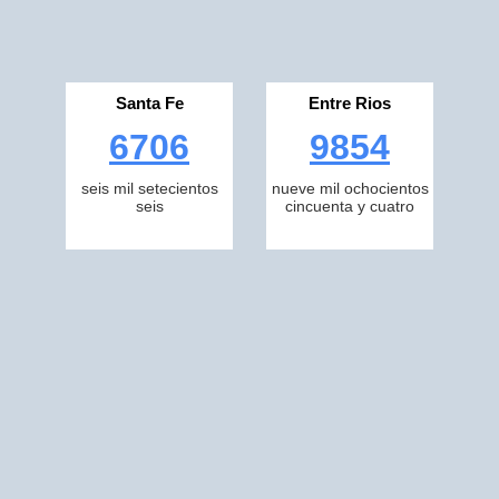
Santa Fe
Entre Rios
6706
9854
seis mil setecientos
nueve mil ochocientos
seis
cincuenta y cuatro