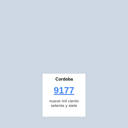
Cordoba
9177
nueve mil ciento
setenta y siete