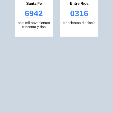
Santa Fe
Entre Rios
6942
0316
seis mil novecientos
trescientos dieciseis
cuarenta y dos