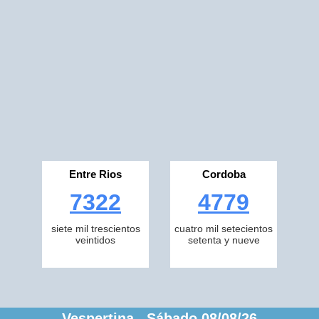
Entre Rios
Cordoba
7322
4779
siete mil trescientos
cuatro mil setecientos
veintidos
setenta y nueve
Vespertina Sábado 08/08/26