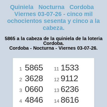
Quiniela Nocturna Cordoba
Viernes 03-07-26 - cinco mil
ochocientos sesenta y cinco a la
cabeza.
5865 a la cabeza de la quiniela de la loteria
Cordoba.
Cordoba - Nocturna - Viernes 03-07-26.
5865
1533
1
11
3628
9112
2
12
0660
6236
3
13
4846
8616
4
14