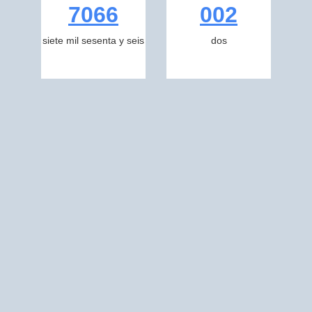
7066
002
siete mil sesenta y seis
dos