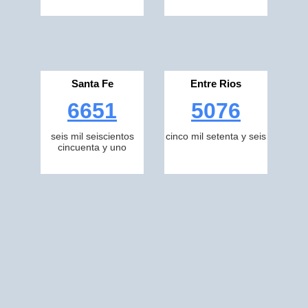
Santa Fe
Entre Rios
6651
5076
seis mil seiscientos
cinco mil setenta y seis
cincuenta y uno