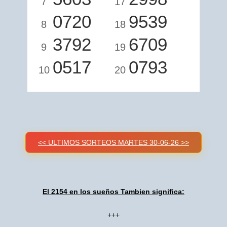
7
17
0720
9539
8
18
3792
6709
9
19
0517
0793
10
20
<< ULTIMOS SORTEOS MARTES 30-06-26 >>
El 2154 en los sueños Tambien significa:
+++