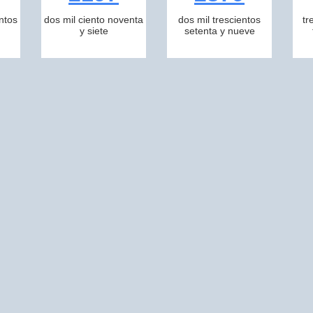
ntos
dos mil ciento noventa
dos mil trescientos
tr
y siete
setenta y nueve