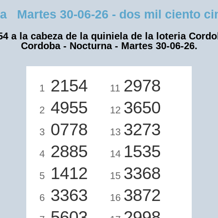
artes 30-06-26 - dos mil ciento cin
54 a la cabeza de la quiniela de la loteria Cordo
Cordoba - Nocturna - Martes 30-06-26.
2154
2978
1
11
4955
3650
2
12
0778
3273
3
13
2885
1535
4
14
1412
3368
5
15
3363
3872
6
16
5603
2998