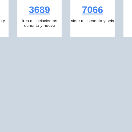
3689
7066
a y
tres mil seiscientos
siete mil sesenta y seis
ochenta y nueve