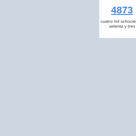
4873
cuatro mil ochocie
setenta y tres