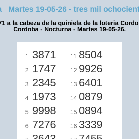
artes 19-05-26 - tres mil ochociento
71 a la cabeza de la quiniela de la loteria Cordo
Cordoba - Nocturna - Martes 19-05-26.
3871
8504
1
11
1747
9926
2
12
2345
6401
3
13
1973
0879
4
14
9998
0894
5
15
7276
3339
6
16
3643
7455