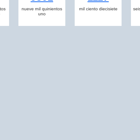
tos
nueve mil quinientos
mil ciento diecisiete
sei
o
uno