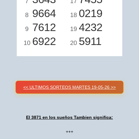
7
17
9664
0219
8
18
7612
4232
9
19
6922
5911
10
20
<< ULTIMOS SORTEOS MARTES 19-05-26 >>
El 3871 en los sueños Tambien significa:
+++