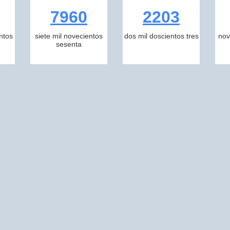
7960
2203
ntos
siete mil novecientos
dos mil doscientos tres
nov
sesenta