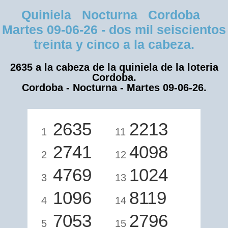
Quiniela Nocturna Cordoba
Martes 09-06-26 - dos mil seiscientos
treinta y cinco a la cabeza.
2635 a la cabeza de la quiniela de la loteria
Cordoba.
Cordoba - Nocturna - Martes 09-06-26.
2635
2213
1
11
2741
4098
2
12
4769
1024
3
13
1096
8119
4
14
7053
2796
5
15