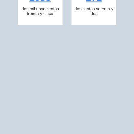
dos mil novecientos
doscientos setenta y
treinta y cinco
dos