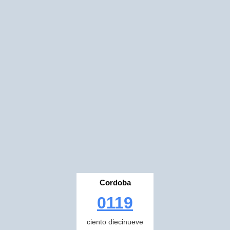
Cordoba
0119
ciento diecinueve