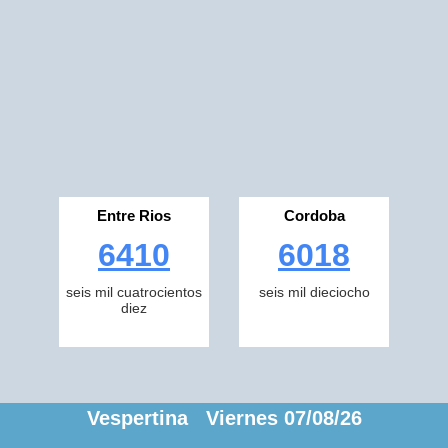
Entre Rios
Cordoba
6410
6018
seis mil cuatrocientos
seis mil dieciocho
diez
Vespertina Viernes 07/08/26