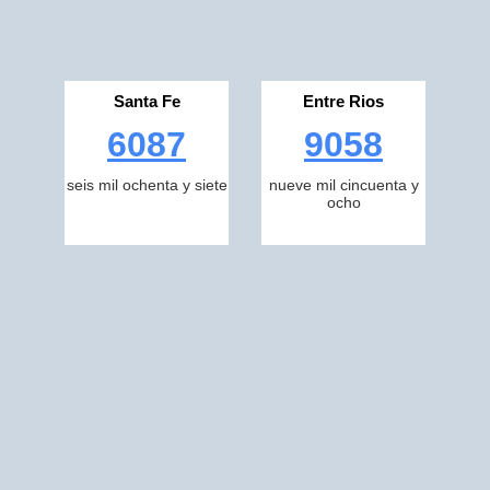
Santa Fe
Entre Rios
6087
9058
seis mil ochenta y siete
nueve mil cincuenta y
ocho