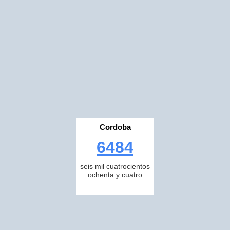
Cordoba
6484
seis mil cuatrocientos
ochenta y cuatro