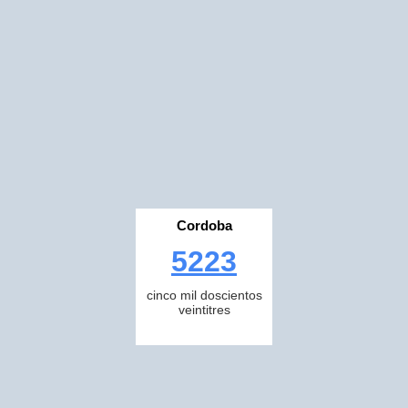
Cordoba
5223
cinco mil doscientos
veintitres