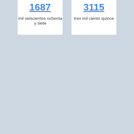
1687
3115
mil seiscientos ochenta
tres mil ciento quince
y siete