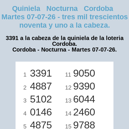
Quiniela Nocturna Cordoba
Martes 07-07-26 - tres mil trescientos
noventa y uno a la cabeza.
3391 a la cabeza de la quiniela de la loteria
Cordoba.
Cordoba - Nocturna - Martes 07-07-26.
3391
9050
1
11
4887
9390
2
12
5102
6044
3
13
0146
2460
4
14
4875
9788
5
15