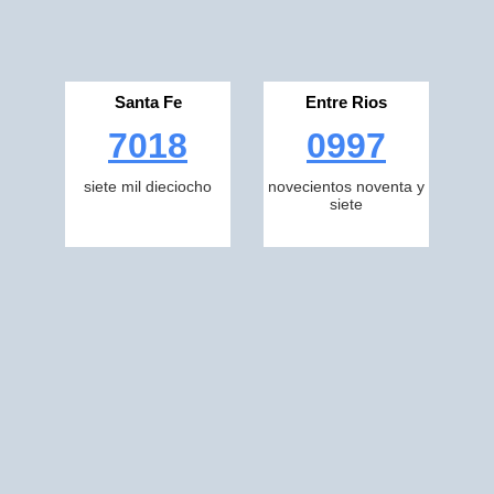
Santa Fe
Entre Rios
7018
0997
siete mil dieciocho
novecientos noventa y
siete