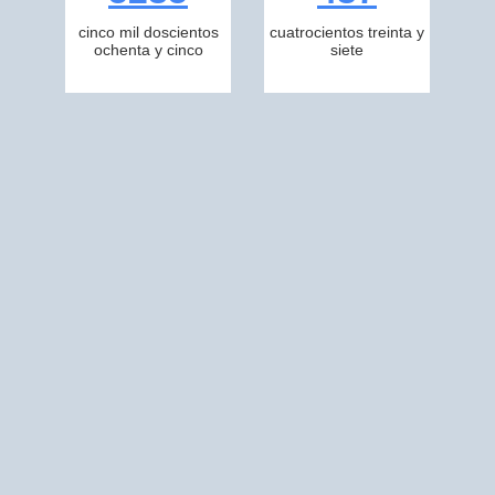
cinco mil doscientos
cuatrocientos treinta y
ochenta y cinco
siete