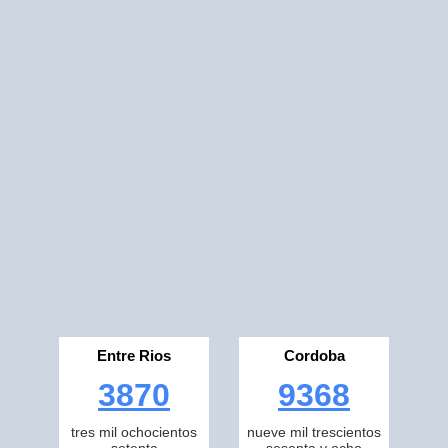
Entre Rios
Cordoba
3870
9368
tres mil ochocientos
nueve mil trescientos