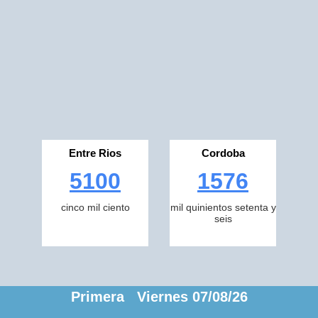
Entre Rios
Cordoba
5100
1576
cinco mil ciento
mil quinientos setenta y
seis
Primera Viernes 07/08/26