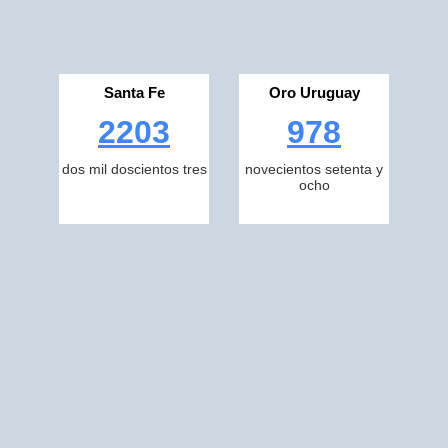
Santa Fe
Oro Uruguay
2203
978
dos mil doscientos tres
novecientos setenta y
ocho