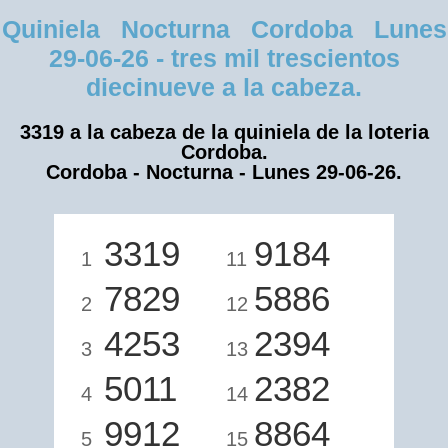
Quiniela Nocturna Cordoba Lunes
29-06-26 - tres mil trescientos
diecinueve a la cabeza.
3319 a la cabeza de la quiniela de la loteria
Cordoba.
Cordoba - Nocturna - Lunes 29-06-26.
3319
9184
1
11
7829
5886
2
12
4253
2394
3
13
5011
2382
4
14
9912
8864
5
15