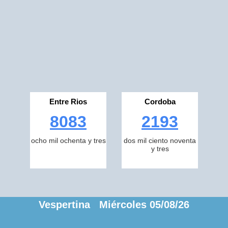
Entre Rios
Cordoba
8083
2193
ocho mil ochenta y tres
dos mil ciento noventa
y tres
Vespertina Miércoles 05/08/26