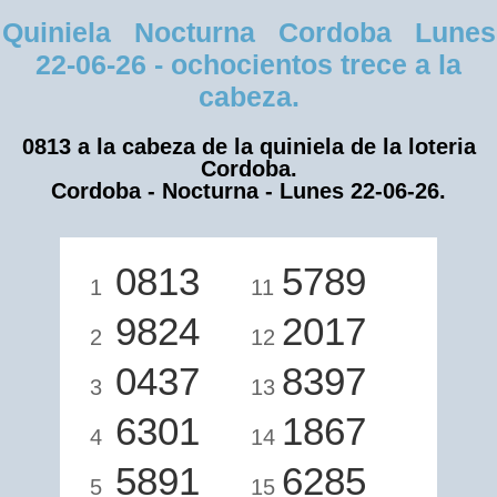
Quiniela Nocturna Cordoba Lunes
22-06-26 - ochocientos trece a la
cabeza.
0813 a la cabeza de la quiniela de la loteria
Cordoba.
Cordoba - Nocturna - Lunes 22-06-26.
0813
5789
1
11
9824
2017
2
12
0437
8397
3
13
6301
1867
4
14
5891
6285
5
15