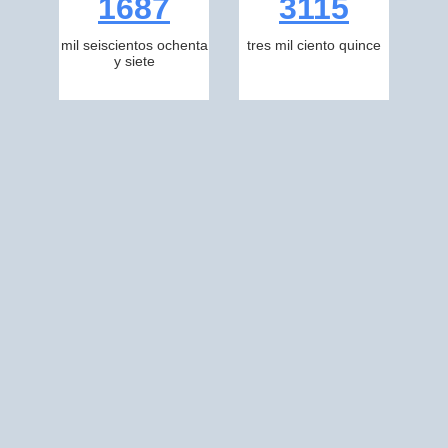
1687
3115
mil seiscientos ochenta
tres mil ciento quince
y siete