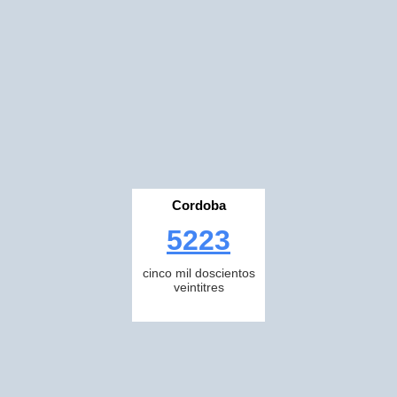
Cordoba
5223
cinco mil doscientos
veintitres