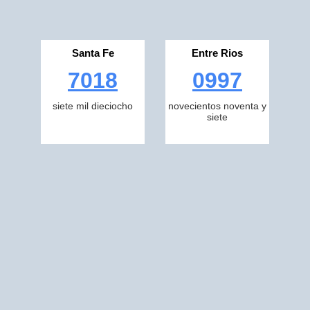
Santa Fe
Entre Rios
7018
0997
siete mil dieciocho
novecientos noventa y
siete