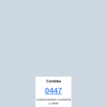
Cordoba
0447
cuatrocientos cuarenta
y siete