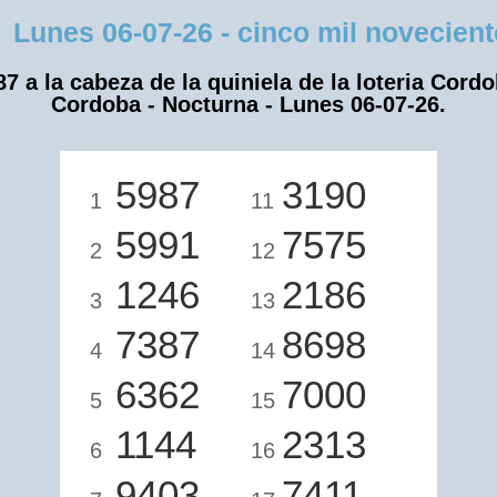
nes 06-07-26 - cinco mil novecientos
87 a la cabeza de la quiniela de la loteria Cordo
Cordoba - Nocturna - Lunes 06-07-26.
5987
3190
1
11
5991
7575
2
12
1246
2186
3
13
7387
8698
4
14
6362
7000
5
15
1144
2313
6
16
9403
7411