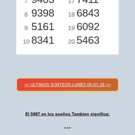
7
17
9398
6843
8
18
5161
6092
9
19
8341
5463
10
20
<< ULTIMOS SORTEOS LUNES 06-07-26 >>
El 5987 en los sueños Tambien significa:
+++