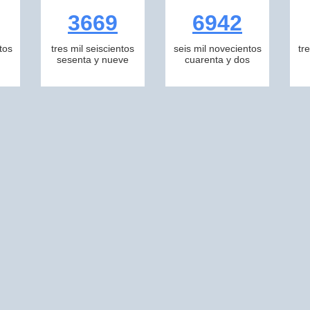
3669
6942
tos
tres mil seiscientos
seis mil novecientos
tr
sesenta y nueve
cuarenta y dos