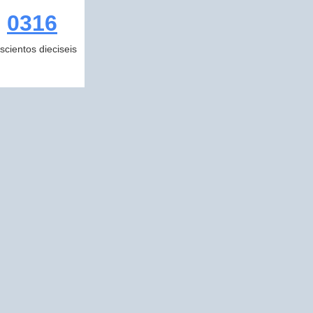
0316
escientos dieciseis