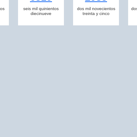
tos
seis mil quinientos
dos mil novecientos
do
diecinueve
treinta y cinco