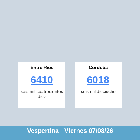
Entre Rios
Cordoba
6410
6018
seis mil cuatrocientos
seis mil dieciocho
diez
Vespertina Viernes 07/08/26