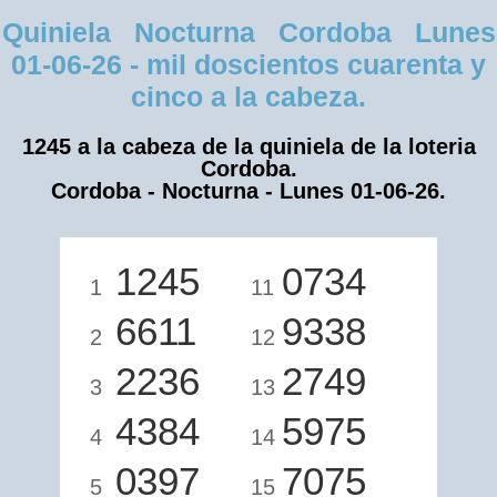
Quiniela Nocturna Cordoba Lunes
01-06-26 - mil doscientos cuarenta y
cinco a la cabeza.
1245 a la cabeza de la quiniela de la loteria
Cordoba.
Cordoba - Nocturna - Lunes 01-06-26.
1245
0734
1
11
6611
9338
2
12
2236
2749
3
13
4384
5975
4
14
0397
7075
5
15