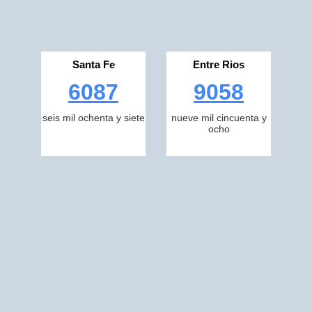
Santa Fe
Entre Rios
6087
9058
seis mil ochenta y siete
nueve mil cincuenta y
ocho