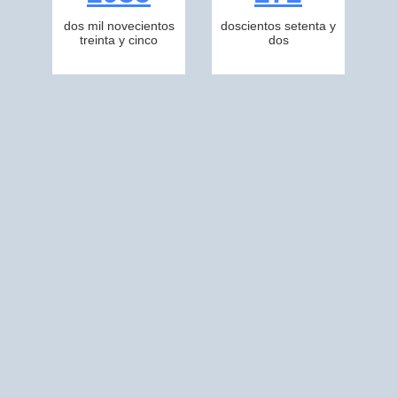
dos mil novecientos
doscientos setenta y
treinta y cinco
dos