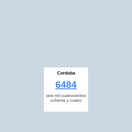
Cordoba
6484
seis mil cuatrocientos
ochenta y cuatro