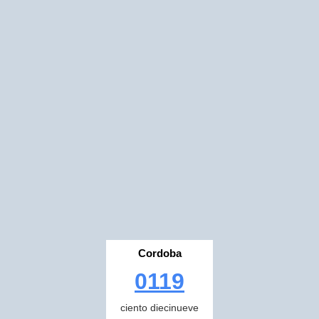
Cordoba
0119
ciento diecinueve