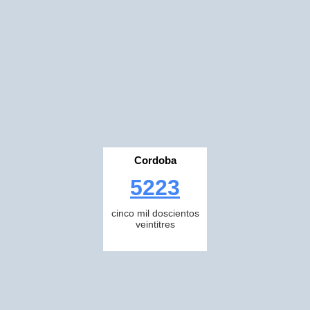
Cordoba
5223
cinco mil doscientos
veintitres