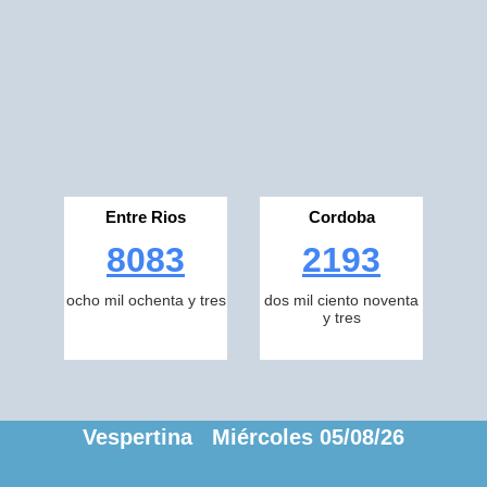
Entre Rios
Cordoba
8083
2193
ocho mil ochenta y tres
dos mil ciento noventa
y tres
Vespertina Miércoles 05/08/26