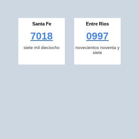
Santa Fe
Entre Rios
7018
0997
siete mil dieciocho
novecientos noventa y
siete