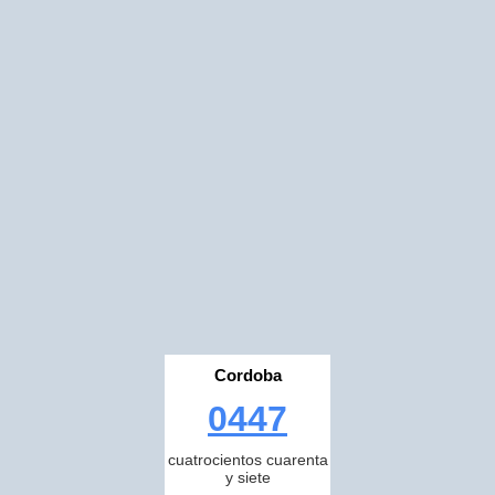
Cordoba
0447
cuatrocientos cuarenta
y siete