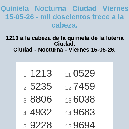
Quiniela Nocturna Ciudad Viernes
15-05-26 - mil doscientos trece a la
cabeza.
1213 a la cabeza de la quiniela de la loteria
Ciudad.
Ciudad - Nocturna - Viernes 15-05-26.
1213
0529
1
11
5235
7459
2
12
8806
6038
3
13
4932
9683
4
14
9228
9694
5
15