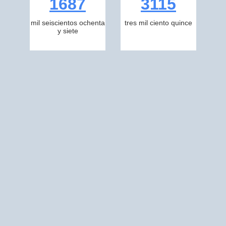
1687
3115
mil seiscientos ochenta
tres mil ciento quince
y siete