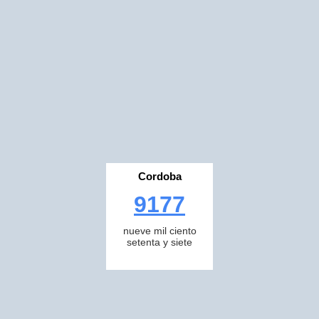
Cordoba
9177
nueve mil ciento
setenta y siete