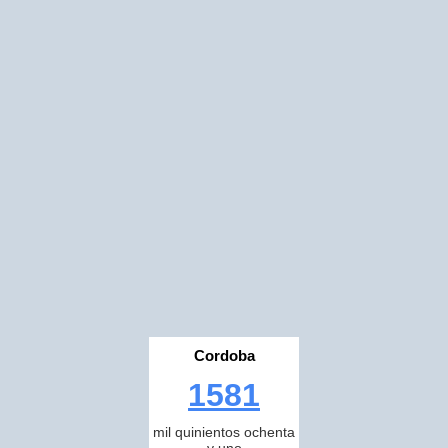
Cordoba
1581
mil quinientos ochenta