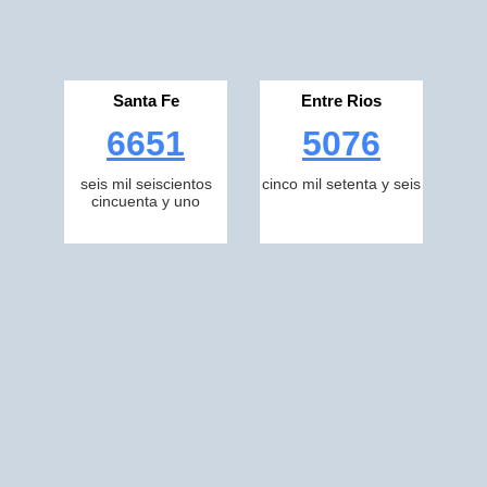
Santa Fe
Entre Rios
6651
5076
seis mil seiscientos
cinco mil setenta y seis
cincuenta y uno