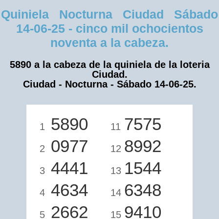
Quiniela Nocturna Ciudad Sábado
14-06-25 - cinco mil ochocientos
noventa a la cabeza.
5890 a la cabeza de la quiniela de la loteria
Ciudad.
Ciudad - Nocturna - Sábado 14-06-25.
5890
7575
1
11
0977
8992
2
12
4441
1544
3
13
4634
6348
4
14
2662
9410
5
15