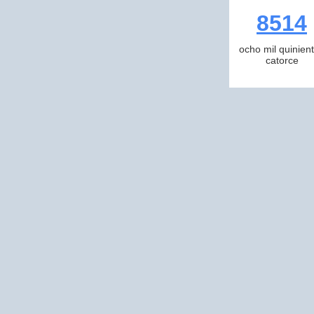
8514
ocho mil quinien
catorce