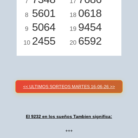
7
17
5601
0618
8
18
5064
9454
9
19
2455
6592
10
20
<< ULTIMOS SORTEOS MARTES 16-06-26 >>
El 9232 en los sueños Tambien significa:
+++