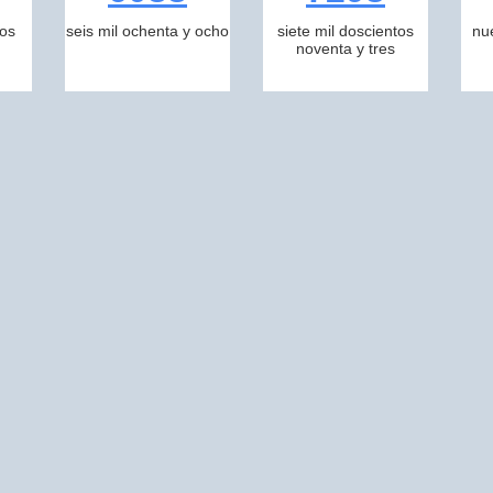
tos
seis mil ochenta y ocho
siete mil doscientos
nu
noventa y tres