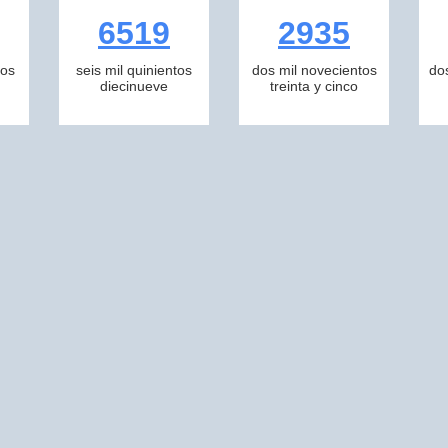
6519
2935
tos
seis mil quinientos
dos mil novecientos
do
diecinueve
treinta y cinco