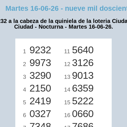
artes 16-06-26 - nueve mil doscientos
32 a la cabeza de la quiniela de la loteria Ciud
Ciudad - Nocturna - Martes 16-06-26.
9232
5640
1
11
9973
3126
2
12
3290
9013
3
13
2150
6359
4
14
2419
5222
5
15
0327
0660
6
16
7348
7686