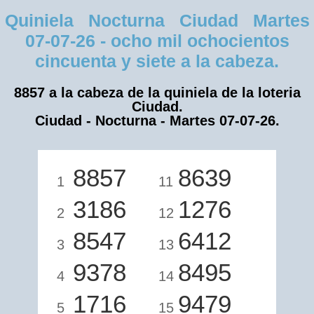
Quiniela Nocturna Ciudad Martes
07-07-26 - ocho mil ochocientos
cincuenta y siete a la cabeza.
8857 a la cabeza de la quiniela de la loteria
Ciudad.
Ciudad - Nocturna - Martes 07-07-26.
8857
8639
1
11
3186
1276
2
12
8547
6412
3
13
9378
8495
4
14
1716
9479
5
15