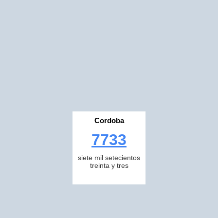
Cordoba
7733
siete mil setecientos
treinta y tres