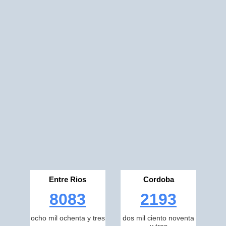
Entre Rios
Cordoba
8083
2193
ocho mil ochenta y tres
dos mil ciento noventa