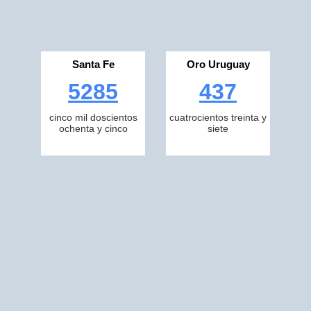
Santa Fe
Oro Uruguay
5285
437
cinco mil doscientos
cuatrocientos treinta y
ochenta y cinco
siete