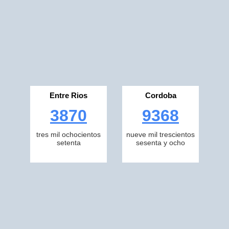
Entre Rios
Cordoba
3870
9368
tres mil ochocientos
nueve mil trescientos
setenta
sesenta y ocho