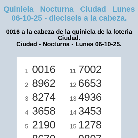
Quiniela Nocturna Ciudad Lunes
06-10-25 - dieciseis a la cabeza.
0016 a la cabeza de la quiniela de la loteria
Ciudad.
Ciudad - Nocturna - Lunes 06-10-25.
0016
7002
1
11
8962
6653
2
12
8274
4936
3
13
3658
3453
4
14
2190
1278
5
15