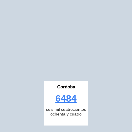
Cordoba
6484
seis mil cuatrocientos
ochenta y cuatro