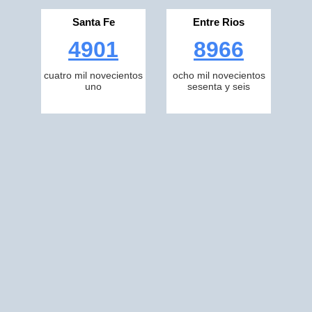
Santa Fe
Entre Rios
4901
8966
cuatro mil novecientos
ocho mil novecientos
uno
sesenta y seis