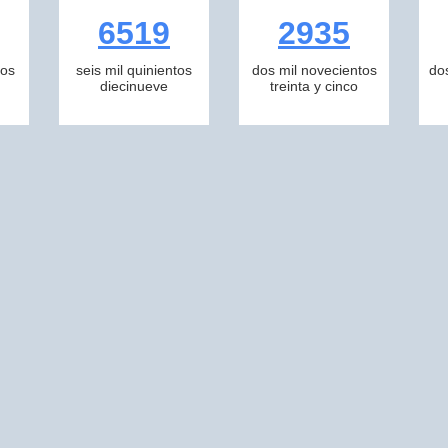
6519
2935
tos
seis mil quinientos
dos mil novecientos
do
diecinueve
treinta y cinco