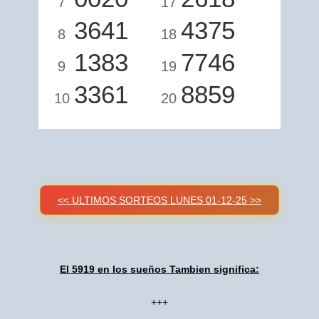
7
17
3641
4375
8
18
1383
7746
9
19
3361
8859
10
20
<< ULTIMOS SORTEOS LUNES 01-12-25 >>
El 5919 en los sueños Tambien significa:
+++