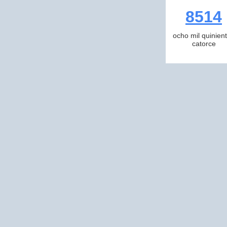
8514
ocho mil quinien
catorce