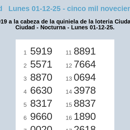
Lunes 01-12-25 - cinco mil novecient
19 a la cabeza de la quiniela de la loteria Ciud
Ciudad - Nocturna - Lunes 01-12-25.
5919
8891
1
11
5571
7664
2
12
8870
0694
3
13
6630
3978
4
14
8317
8837
5
15
9660
1890
6
16
0020
2618