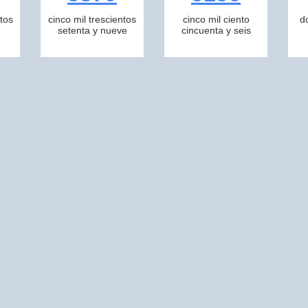
tos
cinco mil trescientos
cinco mil ciento
d
setenta y nueve
cincuenta y seis