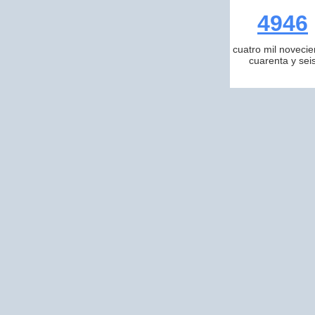
4946
cuatro mil novecie
cuarenta y sei