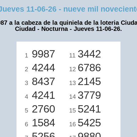
ves 11-06-26 - nueve mil novecientos
87 a la cabeza de la quiniela de la loteria Ciud
Ciudad - Nocturna - Jueves 11-06-26.
9987
3442
1
11
4244
6786
2
12
8437
2145
3
13
4241
3779
4
14
2760
5241
5
15
1584
5425
6
16
5256
9880