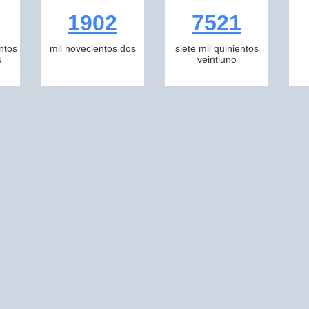
1902
7521
ntos
mil novecientos dos
siete mil quinientos
s
veintiuno