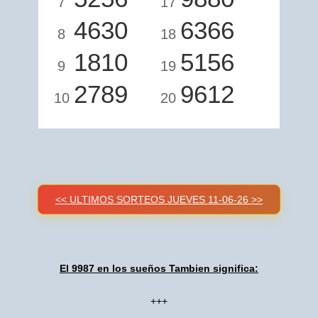
7
17
4630
6366
8
18
1810
5156
9
19
2789
9612
10
20
<< ULTIMOS SORTEOS JUEVES 11-06-26 >>
El 9987 en los sueños Tambien significa:
+++