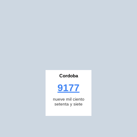
Cordoba
9177
nueve mil ciento
setenta y siete