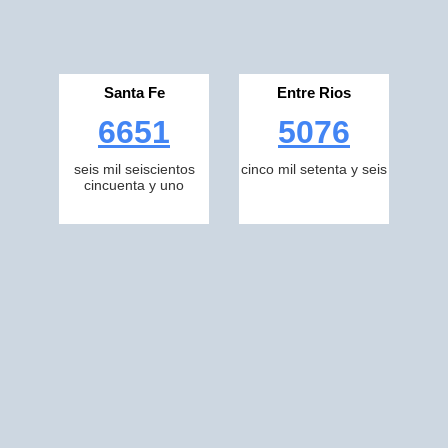
Santa Fe
Entre Rios
6651
5076
seis mil seiscientos
cinco mil setenta y seis
cincuenta y uno