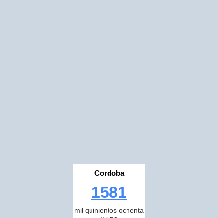
Cordoba
1581
mil quinientos ochenta