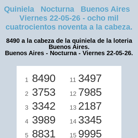
Quiniela Nocturna Buenos Aires
Viernes 22-05-26 - ocho mil
cuatrocientos noventa a la cabeza.
8490 a la cabeza de la quiniela de la loteria
Buenos Aires.
Buenos Aires - Nocturna - Viernes 22-05-26.
8490
3497
1
11
3753
7985
2
12
3342
2187
3
13
3989
3345
4
14
8831
9995
5
15