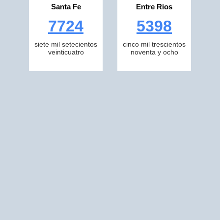
Santa Fe
Entre Rios
7724
5398
siete mil setecientos
cinco mil trescientos
veinticuatro
noventa y ocho