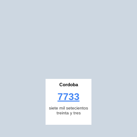
Cordoba
7733
siete mil setecientos
treinta y tres