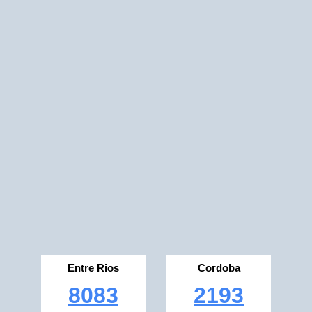
Entre Rios
Cordoba
8083
2193