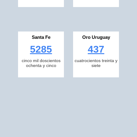
Santa Fe
Oro Uruguay
5285
437
cinco mil doscientos
cuatrocientos treinta y
ochenta y cinco
siete