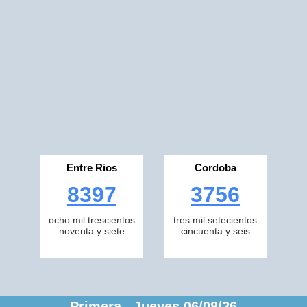
Entre Rios
Cordoba
8397
3756
ocho mil trescientos
tres mil setecientos
noventa y siete
cincuenta y seis
Primera Jueves 06/08/26