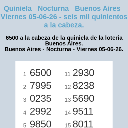
Quiniela Nocturna Buenos Aires
Viernes 05-06-26 - seis mil quinientos
a la cabeza.
6500 a la cabeza de la quiniela de la loteria
Buenos Aires.
Buenos Aires - Nocturna - Viernes 05-06-26.
6500
2930
1
11
7995
8238
2
12
0235
5690
3
13
2992
9511
4
14
9850
8011
5
15