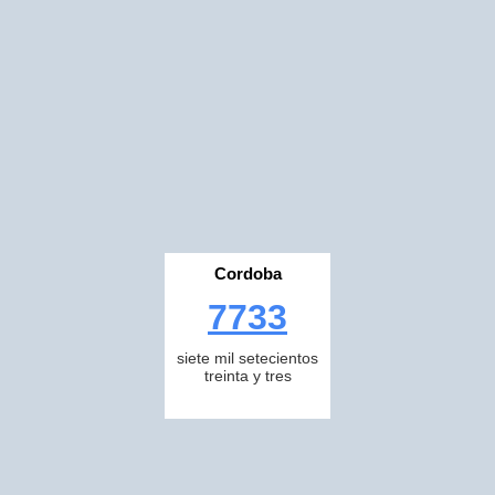
Cordoba
7733
siete mil setecientos
treinta y tres