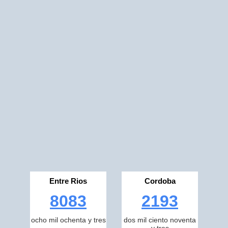
Entre Rios
Cordoba
8083
2193
ocho mil ochenta y tres
dos mil ciento noventa