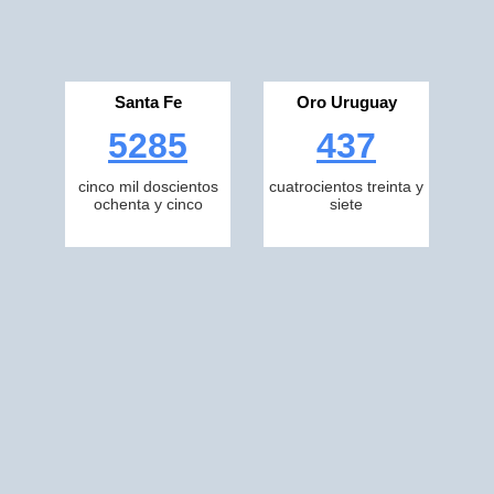
Santa Fe
Oro Uruguay
5285
437
cinco mil doscientos
cuatrocientos treinta y
ochenta y cinco
siete