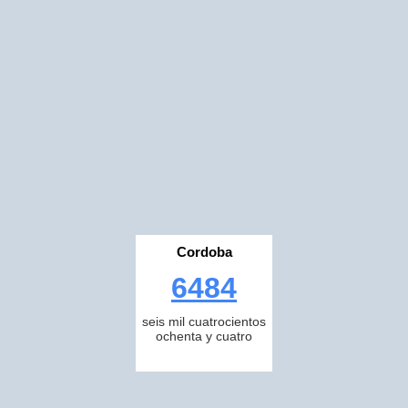
Cordoba
6484
seis mil cuatrocientos
ochenta y cuatro