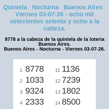
Quiniela Nocturna Buenos Aires
Viernes 03-07-26 - ocho mil
setecientos setenta y ocho a la
cabeza.
8778 a la cabeza de la quiniela de la loteria
Buenos Aires.
Buenos Aires - Nocturna - Viernes 03-07-26.
8778
1136
1
11
1033
7239
2
12
9324
1802
3
13
2333
8500
4
14