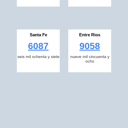
Santa Fe
Entre Rios
6087
9058
seis mil ochenta y siete
nueve mil cincuenta y
ocho