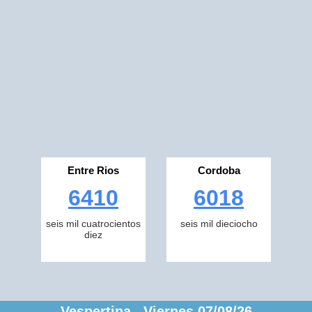
Entre Rios
Cordoba
6410
6018
seis mil cuatrocientos
seis mil dieciocho
diez
Vespertina Viernes 07/08/26