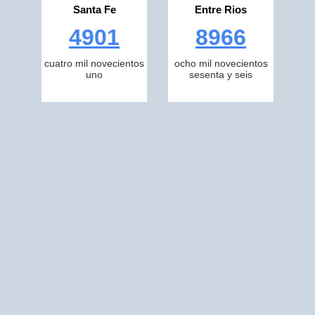
Santa Fe
Entre Rios
4901
8966
cuatro mil novecientos
ocho mil novecientos
uno
sesenta y seis