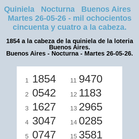
Quiniela Nocturna Buenos Aires
Martes 26-05-26 - mil ochocientos
cincuenta y cuatro a la cabeza.
1854 a la cabeza de la quiniela de la loteria
Buenos Aires.
Buenos Aires - Nocturna - Martes 26-05-26.
1854
9470
1
11
0542
1183
2
12
1627
2965
3
13
3047
0285
4
14
0747
3581
5
15