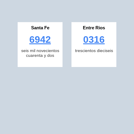
Santa Fe
Entre Rios
6942
0316
seis mil novecientos
trescientos dieciseis
cuarenta y dos