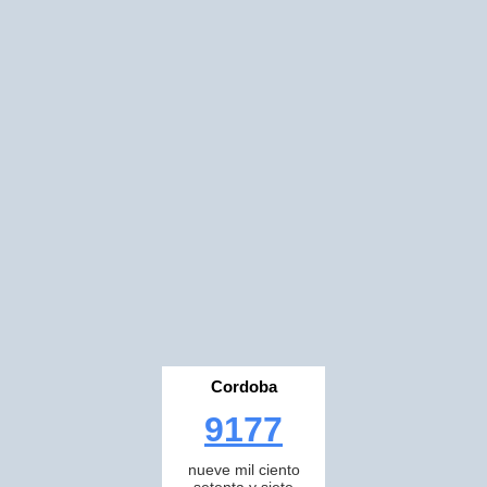
Cordoba
9177
nueve mil ciento