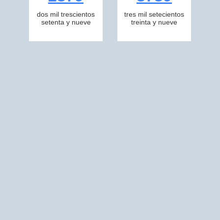
dos mil trescientos
tres mil setecientos
setenta y nueve
treinta y nueve