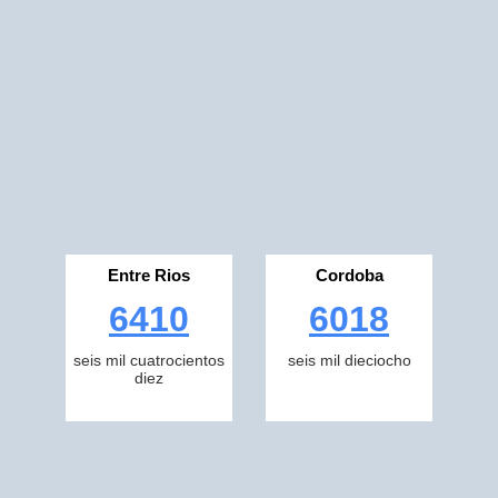
Entre Rios
Cordoba
6410
6018
seis mil cuatrocientos
seis mil dieciocho
diez