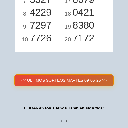
7
17
4229
0421
8
18
7297
8380
9
19
7726
7172
10
20
<< ULTIMOS SORTEOS MARTES 09-06-26 >>
El 4746 en los sueños Tambien significa:
+++