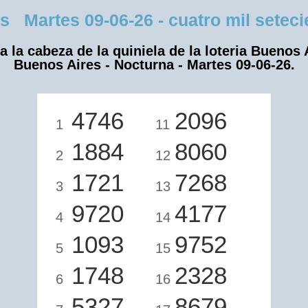
Martes 09-06-26 - cuatro mil setecien
a la cabeza de la quiniela de la loteria Buenos 
Buenos Aires - Nocturna - Martes 09-06-26.
4746
2096
1
11
1884
8060
2
12
1721
7268
3
13
9720
4177
4
14
1093
9752
5
15
1748
2328
6
16
5327
8679