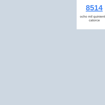
8514
ocho mil quinien
catorce