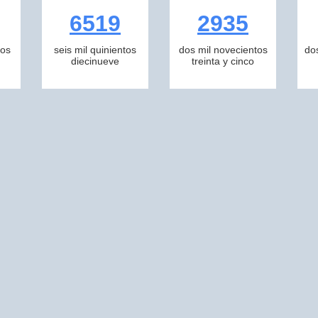
6519
2935
tos
seis mil quinientos
dos mil novecientos
do
diecinueve
treinta y cinco