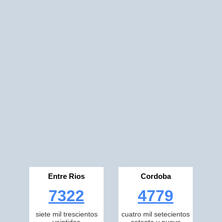
Entre Rios
Cordoba
7322
4779
siete mil trescientos
cuatro mil setecientos