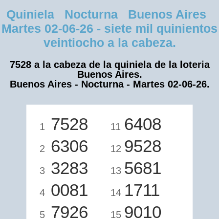
Quiniela Nocturna Buenos Aires
Martes 02-06-26 - siete mil quinientos
veintiocho a la cabeza.
7528 a la cabeza de la quiniela de la loteria
Buenos Aires.
Buenos Aires - Nocturna - Martes 02-06-26.
7528
6408
1
11
6306
9528
2
12
3283
5681
3
13
0081
1711
4
14
7926
9010
5
15