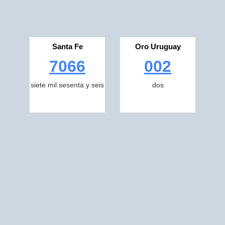
Santa Fe
Oro Uruguay
7066
002
siete mil sesenta y seis
dos