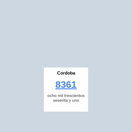
Cordoba
8361
ocho mil trescientos
sesenta y uno