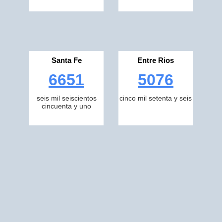
Santa Fe
Entre Rios
6651
5076
seis mil seiscientos
cinco mil setenta y seis
cincuenta y uno