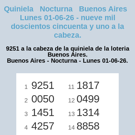
Quiniela Nocturna Buenos Aires
Lunes 01-06-26 - nueve mil
doscientos cincuenta y uno a la
cabeza.
9251 a la cabeza de la quiniela de la loteria
Buenos Aires.
Buenos Aires - Nocturna - Lunes 01-06-26.
9251
1817
1
11
0050
0499
2
12
1451
1314
3
13
4257
8858
4
14