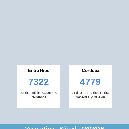
Entre Rios
Cordoba
7322
4779
siete mil trescientos
cuatro mil setecientos
veintidos
setenta y nueve
Vespertina Sábado 08/08/26