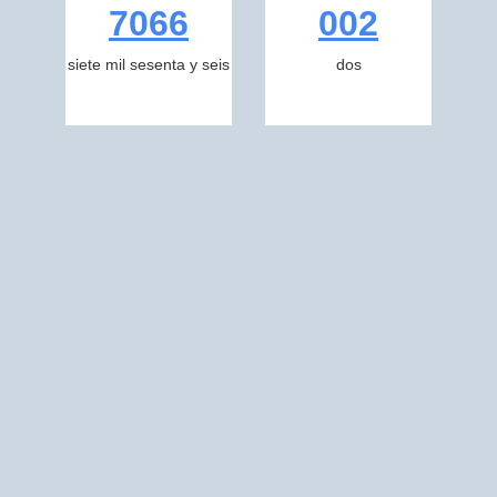
7066
002
siete mil sesenta y seis
dos