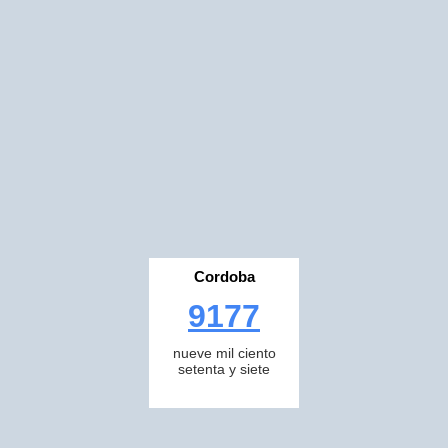
Cordoba
9177
nueve mil ciento
setenta y siete