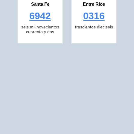
Santa Fe
Entre Rios
6942
0316
seis mil novecientos
trescientos dieciseis
cuarenta y dos