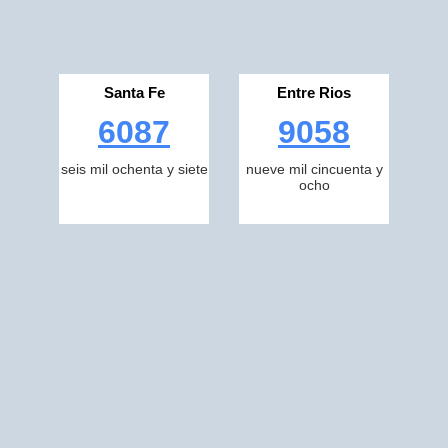
Santa Fe
Entre Rios
6087
9058
seis mil ochenta y siete
nueve mil cincuenta y
ocho