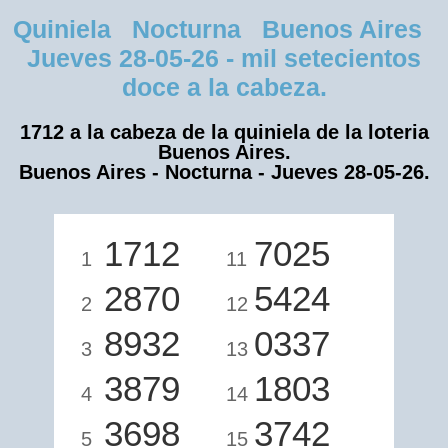
Quiniela Nocturna Buenos Aires
Jueves 28-05-26 - mil setecientos
doce a la cabeza.
1712 a la cabeza de la quiniela de la loteria
Buenos Aires.
Buenos Aires - Nocturna - Jueves 28-05-26.
1712
7025
1
11
2870
5424
2
12
8932
0337
3
13
3879
1803
4
14
3698
3742
5
15