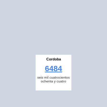
Cordoba
6484
seis mil cuatrocientos
ochenta y cuatro