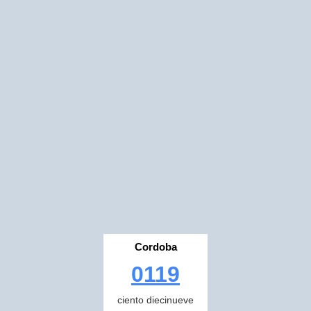
Cordoba
0119
ciento diecinueve