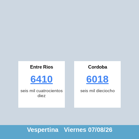
Entre Rios
Cordoba
6410
6018
seis mil cuatrocientos
seis mil dieciocho
diez
Vespertina Viernes 07/08/26