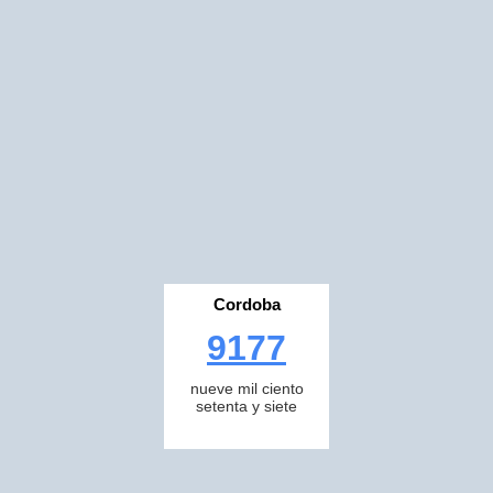
Cordoba
9177
nueve mil ciento
setenta y siete