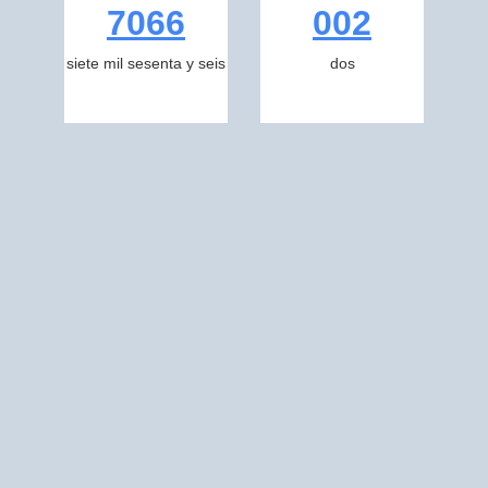
7066
002
siete mil sesenta y seis
dos