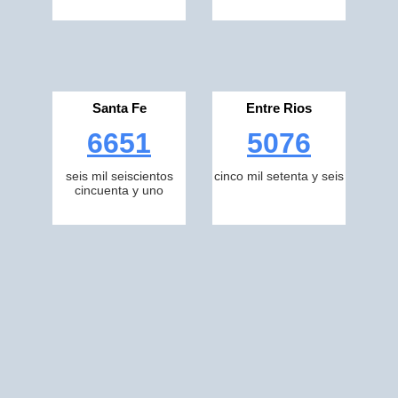
Santa Fe
Entre Rios
6651
5076
seis mil seiscientos
cinco mil setenta y seis
cincuenta y uno