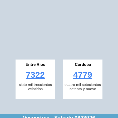
Entre Rios
Cordoba
7322
4779
siete mil trescientos
cuatro mil setecientos
veintidos
setenta y nueve
Vespertina Sábado 08/08/26