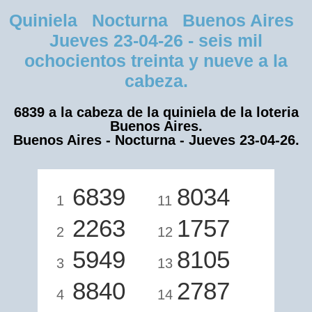
Quiniela Nocturna Buenos Aires
Jueves 23-04-26 - seis mil
ochocientos treinta y nueve a la
cabeza.
6839 a la cabeza de la quiniela de la loteria
Buenos Aires.
Buenos Aires - Nocturna - Jueves 23-04-26.
6839
8034
1
11
2263
1757
2
12
5949
8105
3
13
8840
2787
4
14