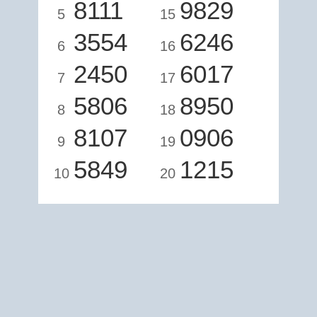
8111
9829
5
15
3554
6246
6
16
2450
6017
7
17
5806
8950
8
18
8107
0906
9
19
5849
1215
10
20