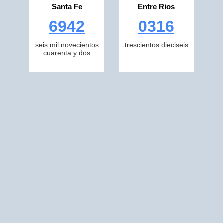
Santa Fe
Entre Rios
6942
0316
seis mil novecientos
trescientos dieciseis
cuarenta y dos