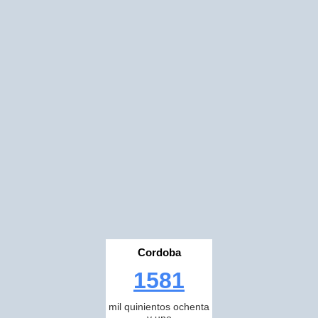
Cordoba
1581
mil quinientos ochenta