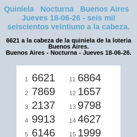
Quiniela Nocturna Buenos Aires
Jueves 18-06-26 - seis mil
seiscientos veintiuno a la cabeza.
6621 a la cabeza de la quiniela de la loteria
Buenos Aires.
Buenos Aires - Nocturna - Jueves 18-06-26.
6621
6864
1
11
7869
1657
2
12
2137
9798
3
13
9913
4627
4
14
6146
1999
5
15