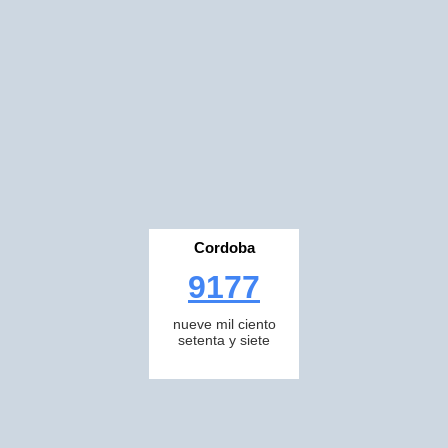
Cordoba
9177
nueve mil ciento
setenta y siete