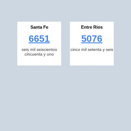
Santa Fe
Entre Rios
6651
5076
seis mil seiscientos
cinco mil setenta y seis
cincuenta y uno