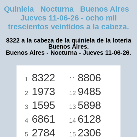
Quiniela Nocturna Buenos Aires
Jueves 11-06-26 - ocho mil
trescientos veintidos a la cabeza.
8322 a la cabeza de la quiniela de la loteria
Buenos Aires.
Buenos Aires - Nocturna - Jueves 11-06-26.
8322
8806
1
11
1973
9485
2
12
1595
5898
3
13
6861
6128
4
14
2784
2306
5
15