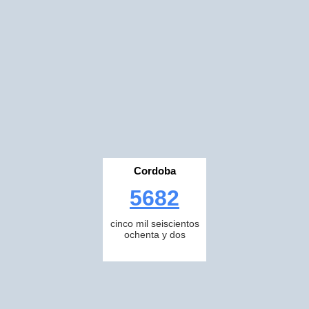
Cordoba
5682
cinco mil seiscientos
ochenta y dos