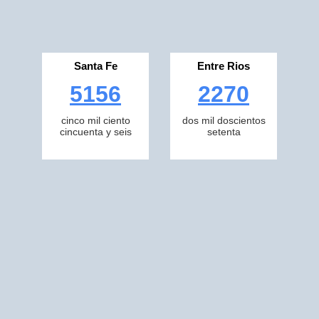
Santa Fe
Entre Rios
5156
2270
cinco mil ciento
dos mil doscientos
cincuenta y seis
setenta