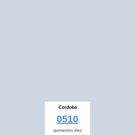
Cordoba
0510
quinientos diez