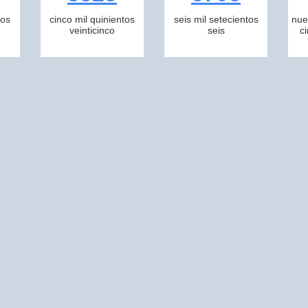
tos
cinco mil quinientos
seis mil setecientos
nue
veinticinco
seis
c