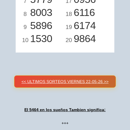
7
17
8003
6116
8
18
5896
6174
9
19
1530
9864
10
20
<< ULTIMOS SORTEOS VIERNES 22-05-26 >>
El 5464 en los sueños Tambien significa:
+++