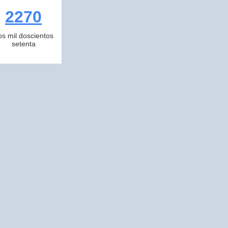
2270
os mil doscientos
setenta