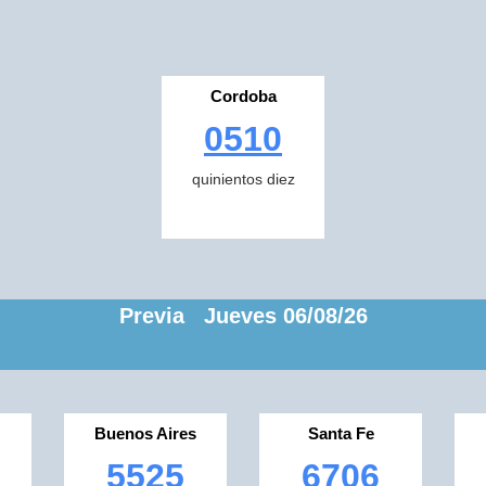
Cordoba
0510
quinientos diez
Previa Jueves 06/08/26
Buenos Aires
Santa Fe
5525
6706