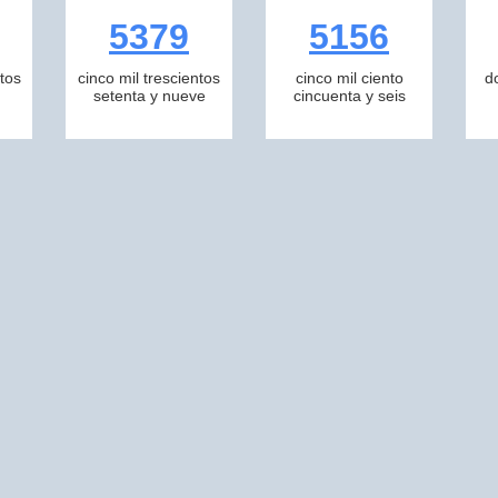
5379
5156
tos
cinco mil trescientos
cinco mil ciento
d
setenta y nueve
cincuenta y seis