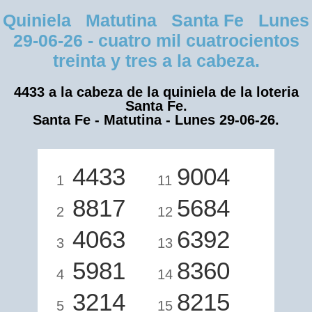
Quiniela Matutina Santa Fe Lunes
29-06-26 - cuatro mil cuatrocientos
treinta y tres a la cabeza.
4433 a la cabeza de la quiniela de la loteria
Santa Fe.
Santa Fe - Matutina - Lunes 29-06-26.
4433
9004
1
11
8817
5684
2
12
4063
6392
3
13
5981
8360
4
14
3214
8215
5
15