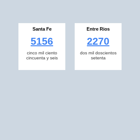
Santa Fe
Entre Rios
5156
2270
cinco mil ciento
dos mil doscientos
cincuenta y seis
setenta