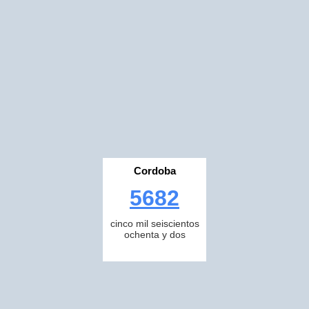
Cordoba
5682
cinco mil seiscientos
ochenta y dos