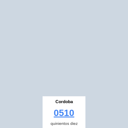
Cordoba
0510
quinientos diez