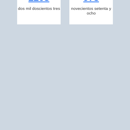
dos mil doscientos tres
novecientos setenta y
ocho