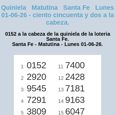
Quiniela Matutina Santa Fe Lunes
01-06-26 - ciento cincuenta y dos a la
cabeza.
0152 a la cabeza de la quiniela de la loteria
Santa Fe.
Santa Fe - Matutina - Lunes 01-06-26.
0152
7400
1
11
2920
2428
2
12
9545
7181
3
13
7291
9163
4
14
3809
6047
5
15