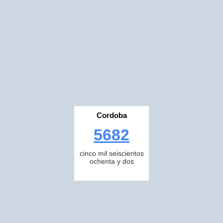
Cordoba
5682
cinco mil seiscientos
ochenta y dos