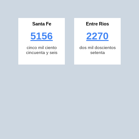
Santa Fe
Entre Rios
5156
2270
cinco mil ciento
dos mil doscientos
cincuenta y seis
setenta