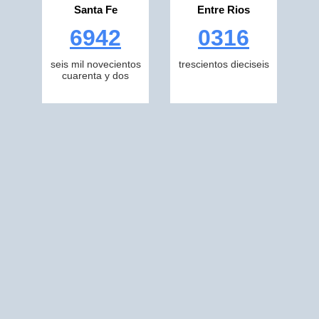
Santa Fe
Entre Rios
6942
0316
seis mil novecientos
trescientos dieciseis
cuarenta y dos