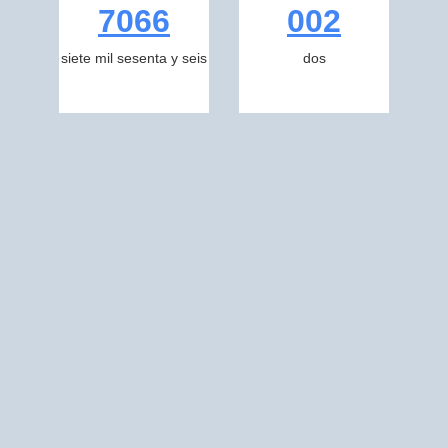
7066
002
siete mil sesenta y seis
dos