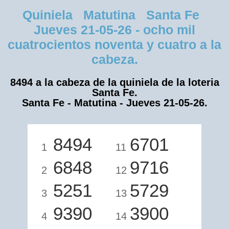
Quiniela Matutina Santa Fe
Jueves 21-05-26 - ocho mil
cuatrocientos noventa y cuatro a la
cabeza.
8494 a la cabeza de la quiniela de la loteria
Santa Fe.
Santa Fe - Matutina - Jueves 21-05-26.
8494
6701
1
11
6848
9716
2
12
5251
5729
3
13
9390
3900
4
14