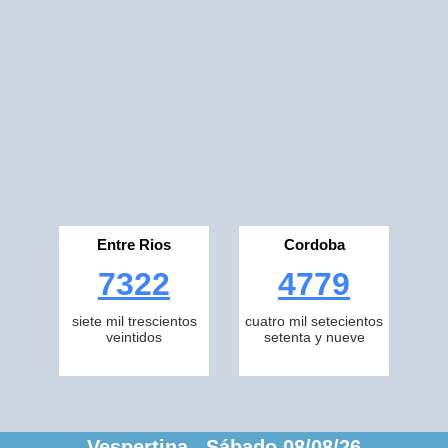
Entre Rios
Cordoba
7322
4779
siete mil trescientos
cuatro mil setecientos
veintidos
setenta y nueve
Vespertina Sábado 08/08/26