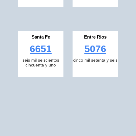
Santa Fe
Entre Rios
6651
5076
seis mil seiscientos
cinco mil setenta y seis
cincuenta y uno