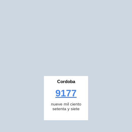
Cordoba
9177
nueve mil ciento
setenta y siete