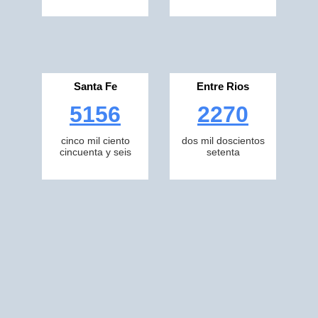
Santa Fe
Entre Rios
5156
2270
cinco mil ciento
dos mil doscientos
cincuenta y seis
setenta