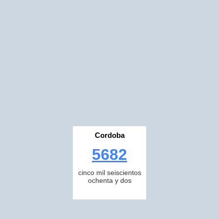
Cordoba
5682
cinco mil seiscientos
ochenta y dos