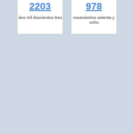
2203
978
dos mil doscientos tres
novecientos setenta y
ocho