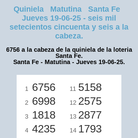
Quiniela Matutina Santa Fe
Jueves 19-06-25 - seis mil
setecientos cincuenta y seis a la
cabeza.
6756 a la cabeza de la quiniela de la loteria
Santa Fe.
Santa Fe - Matutina - Jueves 19-06-25.
6756
5158
1
11
6998
2575
2
12
1818
2877
3
13
4235
1793
4
14