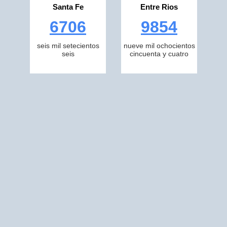
Santa Fe
Entre Rios
6706
9854
seis mil setecientos
nueve mil ochocientos
seis
cincuenta y cuatro