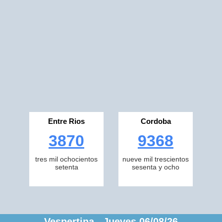
Entre Rios
Cordoba
3870
9368
tres mil ochocientos
nueve mil trescientos
setenta
sesenta y ocho
Vespertina Jueves 06/08/26